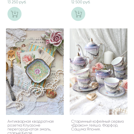
13 250 pуб.
12 500 pуб.
Антикварная квадратная
Старинный кофейный сервиз
розетка Клуазоне
«Дракон» гейша. Фарфор,
перегородчатая эмаль,
Сацума Япония.
старый Китай.