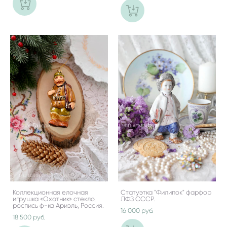
Коллекционная елочная
Статуэтка "Филипок" фарфор
игрушка «Охотник» стекло,
ЛФЗ СССР.
роспись ф-ка Ариэль, Россия.
16 000 pуб.
18 500 pуб.