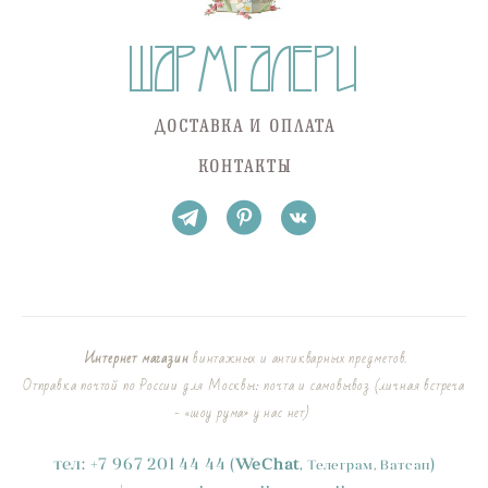
ДОСТАВКА И ОПЛАТА
КОНТАКТЫ
Интернет магазин
винтажных и антикварных предметов.
Отправка почтой по России для Москвы: почта и самовывоз (личная встреча
- «шоу рума» у нас нет)
тел:
+
7
967 201 44 44
(
)
WeChat
,
Телеграм, Ватсап