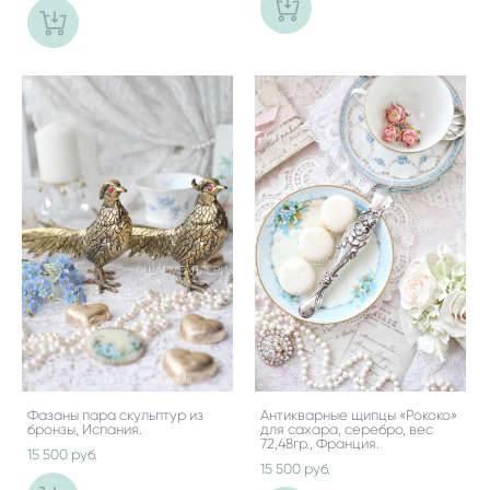
Фазаны пара скульптур из
Антикварные щипцы «Рококо»
бронзы, Испания.
для сахара, серебро, вес
72,48гр., Франция.
15 500 pуб.
15 500 pуб.