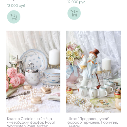
12 000 pуб.
12 000 pуб.
Кодлер Coddler на 2 яйца
Штоф "Продавец гусей"
«Незабудки» фарфор Royal
фарфор Германия, Тюрингия.
Worcester/Роял Вустер,
Винтаж.