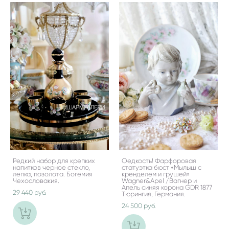
Редкий набор для крепких
Оедкость! Фарфоровая
напитков черное стекло,
статуэтка бюст «Мылыш с
лепка, позолота. Богемия
кренделем и грушей»
Чехословакия.
Wagner&Apel /Вагнер и
Апель синяя корона GDR 1877
29 440 pуб.
Тюрингия, Германия.
24 500 pуб.