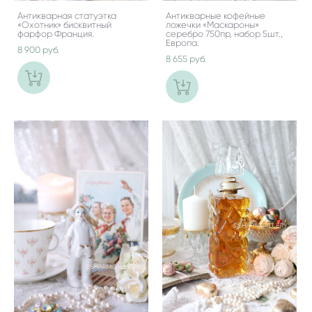
Антикварная статуэтка
Антикварные кофейные
«Охотник» бисквитный
ложечки «Маскароны»
фарфор Франция.
серебро 750пр, набор 5шт.,
Европа.
8 900 pуб.
8 655 pуб.