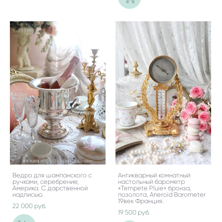
Ведро для шампанского с
Антикварный комнатный
ручками, серебрение,
настольный барометр
Америка. С дарственной
«Tempete Pluie» бронза,
надписью.
позолота, Aneroid Barometer
19век Франция.
22 000 pуб.
19 500 pуб.