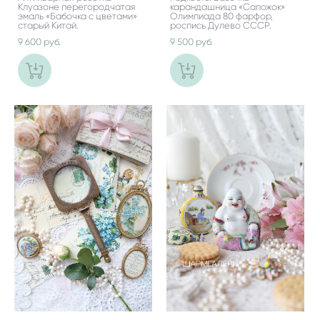
Клуазоне перегородчатая
карандашница «Сапожок»
эмаль «Бабочка с цветами»
Олимпиада 80 фарфор,
старый Китай.
роспись Дулево СССР.
9 600 pуб.
9 500 pуб.