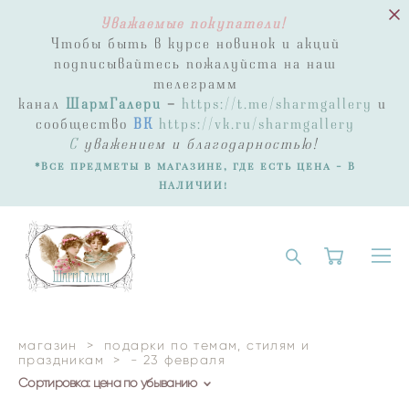
Уважаемые покупатели!
Чтобы быть в курсе новинок и акций
подписывайтесь пожалуйста на наш
телеграмм
канал
ШармГалери
-
https://t.me/sharmgallery
и
сообщество
ВК
https://vk.ru/sharmgallery
С
уважением и благодарностью!
*Все предметы в магазине, где есть цена - В
НАЛИЧИИ!
магазин
>
подарки по темам, стилям и
праздникам
>
- 23 февраля
Сортировка:
цена по убыванию