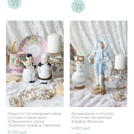
Редкость! Антикварный набор
Антикварная статуэтка
солонка и перечница
«Охотник» бисквитный
«Официанты» серия
фарфор Франция.
"Бюргеры" фарфор Германия.
14 850 pуб.
15 000 pуб.