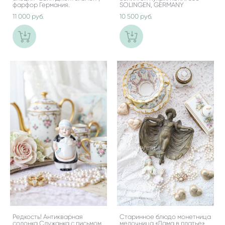
фарфор Германия.
SOLINGEN, GERMANY
11 000 pуб.
10 500 pуб.
Редкость! Антикварная
Старинное блюдо монетница
солонка Служанка с письмом,
мелочница «Дама в платье»