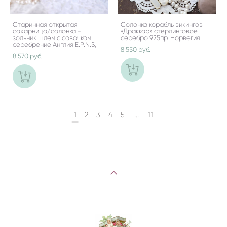
Старинная открытая
Солонка корабль викингов
сахарница/солонка -
«Драккар» стерлинговое
зольник шлем с совочком,
серебро 925пр. Норвегия
серебрение Англия E.P.N.S,
8 550 pуб.
8 570 pуб.
...
1
2
3
4
5
11