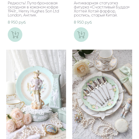
Редкость! Лупа бронзовая
Антикварная статуэтка
складная в кожаном кофре
фигурка «Счастливый Будда»
1941г., Henry Hughes Son Ltd
Хоттей Хотэй фарфор,
London, Англия.
роспись, старый Китай.
8 950 pуб.
8 950 pуб.