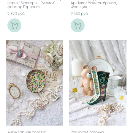
серия "Бюргеры - Гуглики"
Ар Нуво/Модерн бронза,
фарфор Германия.
Франция.
9 890 pуб.
9 650 pуб.
Антикварная розетка
Редкость! Вазочка