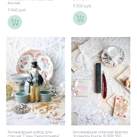
Англия.
11 500 pуб.
11 940 pуб.
Антикварный набор для
Антикварная опасная бритва
специй "Свин Джентельмен",
Золинген Кукри. KUKRI 360