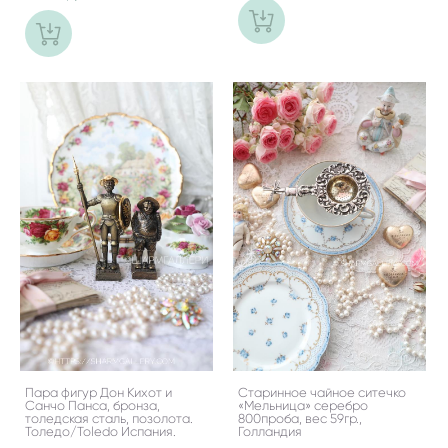
Пара фигур Дон Кихот и
Старинное чайное ситечко
Санчо Панса, бронза,
«Мельница» серебро
толедская сталь, позолота.
800проба, вес 59гр.,
Толедо/Toledo Испания.
Голландия