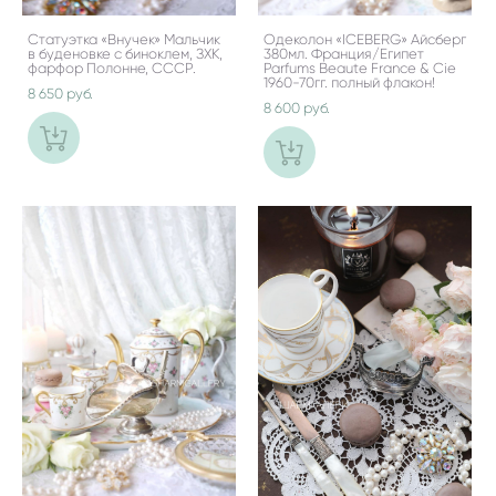
Статуэтка «Внучек» Мальчик
Одеколон «ICEBERG» Айсберг
в буденовке с биноклем, ЗХК,
380мл. Франция/Египет
фарфор Полонне, СССР.
Parfums Beaute France & Cie
1960-70гг. полный флакон!
8 650 pуб.
8 600 pуб.