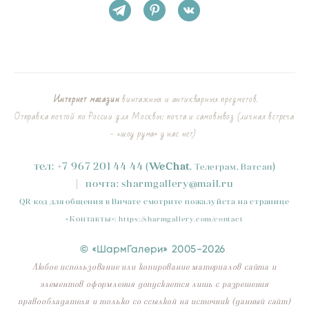
Интернет магазин
винтажных и антикварных предметов.
Отправка почтой по России для Москвы: почта и самовывоз (личная встреча
- «шоу рума» у нас нет)
тел:
+
7
967 201 44 44
(
)
WeChat
,
Телеграм, Ватсап
|
почта:
sharmgallery
@mail.ru
QR-код для общения в Вичате смотрите пожалуйста на странице
«
Контакты
»
:
https://sharmgallery.com/contact
© «ШармГалери» 2005-2026
Любое использование или копирование материалов сайта и
элементов оформления допускается лишь с разрешения
правообладателя и только со ссылкой на источник (данный сайт)