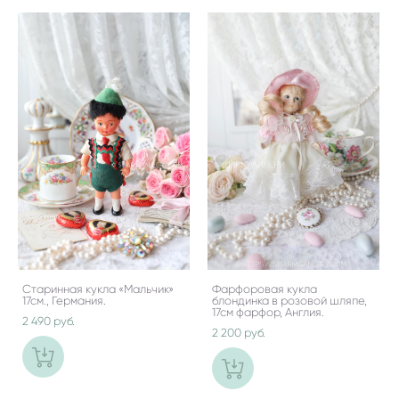
Старинная кукла «Мальчик»
Фарфоровая кукла
17см., Германия.
блондинка в розовой шляпе,
17см фарфор, Англия.
2 490 pуб.
2 200 pуб.