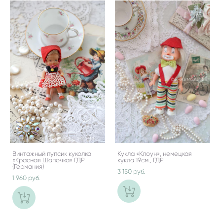
Винтажный пупсик куколка
Кукла «Клоун», немецкая
«Красная Шапочка» ГДР
кукла 19см., ГДР.
(Германия)
3 150 pуб.
1 960 pуб.