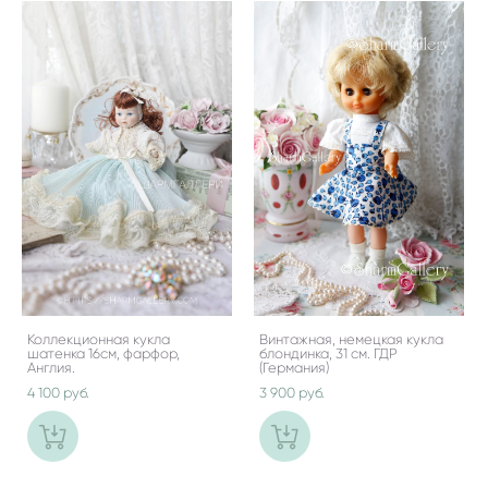
Коллекционная кукла
Винтажная, немецкая кукла
шатенка 16см, фарфор,
блондинка, 31 см. ГДР
Англия.
(Германия)
4 100 pуб.
3 900 pуб.