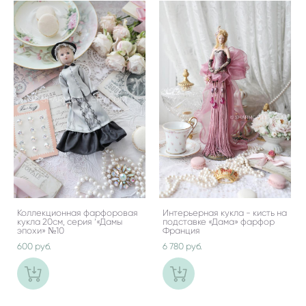
Коллекционная фарфоровая
Интерьерная кукла - кисть на
кукла 20см, серия ‘«Дамы
подставке «Дама» фарфор
эпохи» №10
Франция
600 pуб.
6 780 pуб.