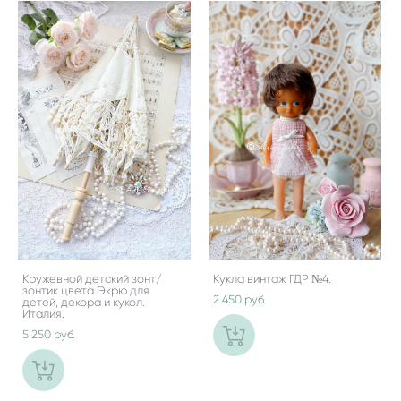
Кружевной детский зонт/
Кукла винтаж ГДР №4.
зонтик цвета Экрю для
2 450 pуб.
детей, декора и кукол.
Италия.
5 250 pуб.