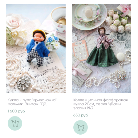
Кукла - пупс "кривоножка",
Коллекционная фарфоровая
мальчик. Винтаж ГДР.
кукла 20см, серия ‘«Дамы
эпохи» №3
1 600 pуб.
650 pуб.