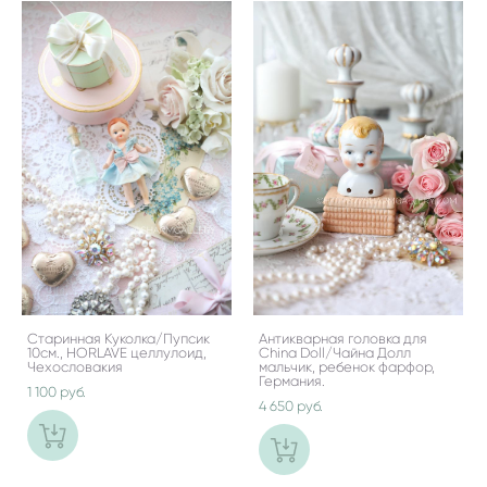
Старинная Куколка/Пупсик
Антикварная головка для
10см., HORLAVE целлулоид,
China Doll/Чайна Долл
Чехословакия
мальчик, ребенок фарфор,
Германия.
1 100 pуб.
4 650 pуб.