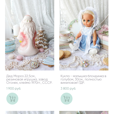
Дед Мороз 22,5см.,
Кукла - малышка блондинка в
резиновая игрушка, завод
голубом, 30см., полностью
Огонек, клеймо 1970гг., СССР.
виниловая! ГДР.
1 900 pуб.
3 800 pуб.