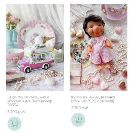
Lego Movie «Машина с
Кукла еж, ёжик Девочка
мороженым» Лего набор
игрушка ГДР (Германия)
70804
3 700 pуб.
3 700 pуб.