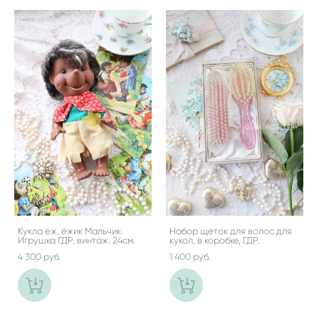
Кукла еж, ёжик Мальчик.
Набор щеток для волос для
Игрушка ГДР, винтаж. 24см.
кукол, в коробке, ГДР.
4 300 pуб.
1 400 pуб.