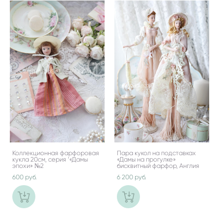
Коллекционная фарфоровая
Пара кукол на подставках
кукла 20см, серия ‘«Дамы
«Дамы на прогулке»
эпохи» №2
бисквитный фарфор, Англия
600 pуб.
6 200 pуб.