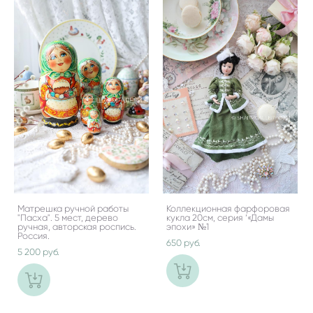
Матрешка ручной работы
Коллекционная фарфоровая
"Пасха". 5 мест, дерево
кукла 20см, серия ‘«Дамы
ручная, авторская роспись.
эпохи» №1
Россия.
650 pуб.
5 200 pуб.