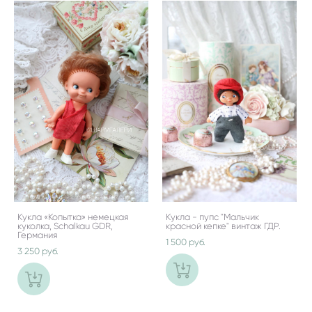
Кукла «Копытка» немецкая
Кукла - пупс "Мальчик
куколка, Schalkau GDR,
красной кепке" винтаж ГДР.
Германия
1 500 pуб.
3 250 pуб.