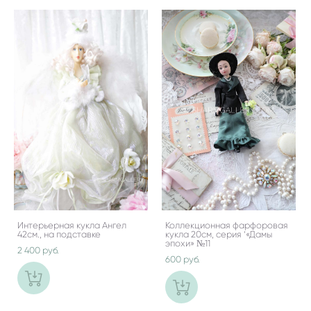
Интерьерная кукла Ангел
Коллекционная фарфоровая
42см., на подставке
кукла 20см, серия ‘«Дамы
эпохи» №11
2 400 pуб.
600 pуб.