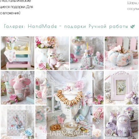
о ностальгические
Шары, 
щиеся подарки.
Для
сосуль
о вложения)
Галерея: HandMade - подарки Ручной работы 🌿