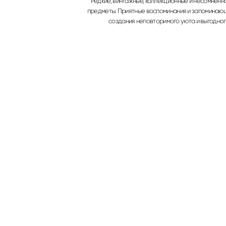
Редкие, винтажные, коллекционные и несомненн
предметы. Приятные воспоминания и запоминаю
создания неповторимого уюта и выгодног