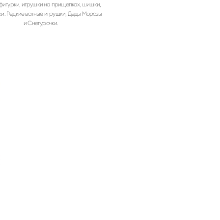
фигурки, игрушки на прищепках, шишки,
ки. Редкие ватные игрушки, Деды Морозы
и Снегурочки.