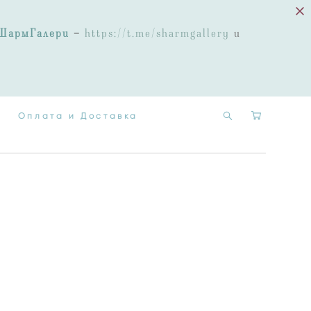
Оплата и Доставка
ШармГалери
-
https://t.me/sharmgallery
и
Оплата и Доставка