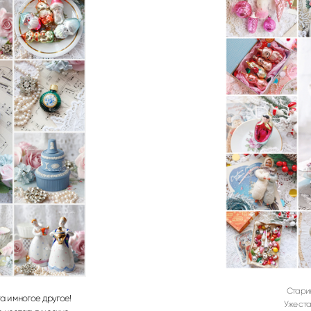
Стари
 и многое другое!
Уже ст