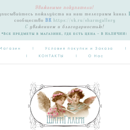
Уважаемые покупатели!
Магазин
I
Условия покупки и Заказа
I
одписывайтесь пожалуйста на наш телеграмм канал
I
КОНТАКТЫ
I
О Нас
сообщество
ВК
https://vk.ru/sharmgallery
С
уважением и благодарностью!
*Все предметы в магазине, где есть цена - В НАЛИЧИИ!
Магазин
I
Условия покупки и Заказа
I
I
КОНТАКТЫ
I
О Нас