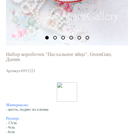
Набор коробочек "Пасхальное яйцо", GreenGate,
Дания.
Артикул 6951221
Материалы:
- жесть, подвес из хлопка
Размер:
- 13см.
- 9см.
- 6см.