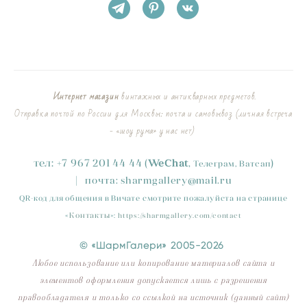
Интернет магазин
винтажных и антикварных предметов.
Отправка почтой по России для Москвы: почта и самовывоз (личная встреча
- «шоу рума» у нас нет)
тел:
+
7
967 201 44 44
(
)
WeChat
,
Телеграм, Ватсап
|
почта:
sharmgallery
@mail.ru
QR-код для общения в Вичате смотрите пожалуйста на странице
«
Контакты
»
:
https://sharmgallery.com/contact
© «ШармГалери» 2005-2026
Любое использование или копирование материалов сайта и
элементов оформления допускается лишь с разрешения
правообладателя и только со ссылкой на источник (данный сайт)