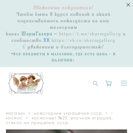
Уважаемые покупатели!
Чтобы быть в курсе новинок и акций
подписывайтесь пожалуйста на наш
телеграмм
канал
ШармГалери
-
https://t.me/sharmgallery
и
сообщество
ВК
https://vk.ru/sharmgallery
С
уважением и благодарностью!
*Все предметы в магазине, где есть цена - В
НАЛИЧИИ!
магазин
>
новогодние украшения ссср
>
-
космос
>
космонавт №25. елочная игрушка,
стекло на прищепке, ссср.