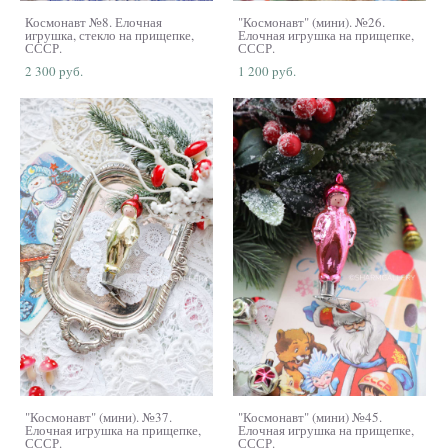
Космонавт №8. Елочная
"Космонавт" (мини). №26.
игрушка, стекло на прищепке,
Елочная игрушка на прищепке,
СССР.
СССР.
2 300 pуб.
1 200 pуб.
"Космонавт" (мини). №37.
"Космонавт" (мини) №45.
Елочная игрушка на прищепке,
Елочная игрушка на прищепке,
СССР.
СССР.