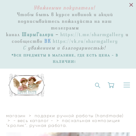
Уважаемые покупатели!
Чтобы быть в курсе новинок и акций
подписывайтесь пожалуйста на наш
телеграмм
канал
ШармГалери
-
https://t.me/sharmgallery
и
сообщество
ВК
https://vk.ru/sharmgallery
С
уважением и благодарностью!
*Все предметы в магазине, где есть цена - В
НАЛИЧИИ!
магазин
>
подарки ручной работы (handmade)
>
- весь каталог -
>
пасхальная композиция
"кролик". ручная работа.