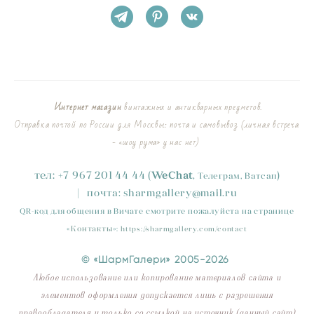
Интернет магазин
винтажных и антикварных предметов.
Отправка почтой по России для Москвы: почта и самовывоз (личная встреча
- «шоу рума» у нас нет)
тел:
+
7
967 201 44 44
(
)
WeChat
,
Телеграм, Ватсап
|
почта:
sharmgallery
@mail.ru
QR-код для общения в Вичате смотрите пожалуйста на странице
«
Контакты
»
:
https://sharmgallery.com/contact
© «ШармГалери» 2005-2026
Любое использование или копирование материалов сайта и
элементов оформления допускается лишь с разрешения
правообладателя и только со ссылкой на источник (данный сайт)