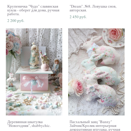
Крупеничка "Чудо" славянская
"Dream". №8. Ловушка снов,
кукла - оберег для дома, ручная
авторская.
работа.
2 450 pуб.
2 200 pуб.
Деревянная шкатулка
Пасхальный заяц "Banny"
"Новогодняя", shabbychic.
Зайчик/Кролик интерьерная
декоративная игрушка, ручная