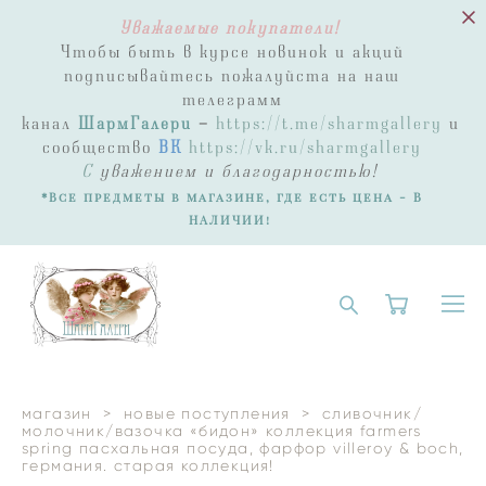
Уважаемые покупатели!
Чтобы быть в курсе новинок и акций
подписывайтесь пожалуйста на наш
телеграмм
канал
ШармГалери
-
https://t.me/sharmgallery
и
сообщество
ВК
https://vk.ru/sharmgallery
С
уважением и благодарностью!
*Все предметы в магазине, где есть цена - В
НАЛИЧИИ!
магазин
>
новые поступления
>
сливочник/
молочник/вазочка «бидон» коллекция farmers
spring пасхальная посуда, фарфор villeroy & boch,
германия. старая коллекция!