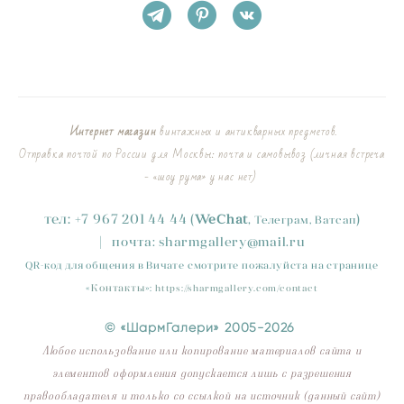
Интернет магазин
винтажных и антикварных предметов.
Отправка почтой по России для Москвы: почта и самовывоз (личная встреча
- «шоу рума» у нас нет)
тел:
+
7
967 201 44 44
(
)
WeChat
,
Телеграм, Ватсап
|
почта:
sharmgallery
@mail.ru
QR-код для общения в Вичате смотрите пожалуйста на странице
«
Контакты
»
:
https://sharmgallery.com/contact
© «ШармГалери» 2005-2026
Любое использование или копирование материалов сайта и
элементов оформления допускается лишь с разрешения
правообладателя и только со ссылкой на источник (данный сайт)