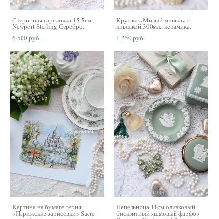
Старинная тарелочка 15,5см.,
Кружка «Милый мишка» с
Newport Sterling Серебро.
крышкой 300мл., керамика.
6 500 pуб.
1 250 pуб.
Картина на бумаге серия
Пепельница 11см оливковый
«Парижские зарисовки» Sacre
бисквитный яшмовый фарфор