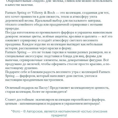
Очаровательный «бидон» для: молока, сливок или можно использовать
в качестве вазочки.
Farmers Spring от Villeroy & Boch — это коллекция, созданная для тех,
кто хочет привнести в дом свежесть, тепло и атмосферу уюта
деревенской весны. Идеальный выбор для пасхального завтрака,
тёплого семейного обеда или праздничной сервировки с нотками
природы.
Посуда изготовлена из премиального фарфора и украшена живописным
декором: нежные цветы, зелёные акценты, кролики и цыплята — всё это
оживляет сервировку и создаёт атмосферу светлого весеннего
праздника. Каждое изделие из коллекции выглядит как небольшая
история, рассказанная через краски и форму.
Farmers Spring — это не только тарелки и чашки разных размеров, но и
специальные аксессуары: подставки и блюда для яиц, формы для
выпечки, сервировочные элементы, вазы, декоративные фигурки. Всё
продумано до мелочей, чтобы оформить стол не просто красиво, а по-
настоящему душевно.
Подарите себе и близким радость весеннего утра с коллекцией Farmers
Spring — фарфором, который наполняет дом светом, уютом и
настоящим праздничным настроением.
Отличный подарок на Пасху! Представляет коллекционную ценность,
старая коллекция, более не производится!
Станет достойным: экземпляром коллекции европейского фарфора,
ценным - запоминающимся подарком и украшением интерьера!
*Фото - © Авторское, является неотъемлемой частью описания
предмета!