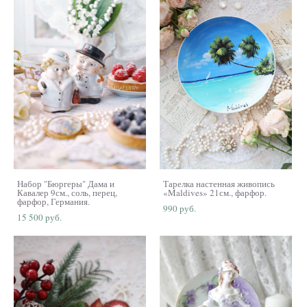
Набор "Бюргеры" Дама и
Тарелка настенная живопись
Кавалер 9см., соль, перец,
«Maldives» 21см., фарфор.
фарфор, Германия.
990 pуб.
15 500 pуб.