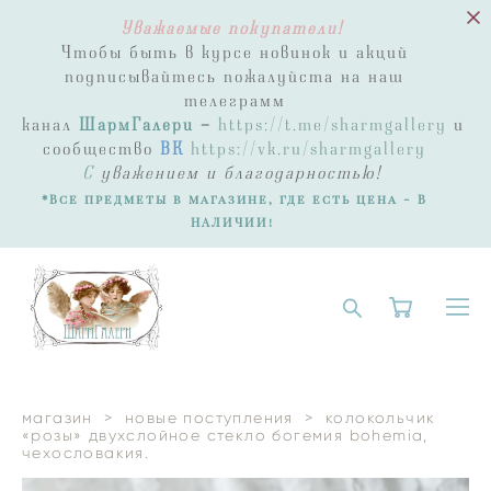
Уважаемые покупатели!
Чтобы быть в курсе новинок и акций
подписывайтесь пожалуйста на наш
телеграмм
канал
ШармГалери
-
https://t.me/sharmgallery
и
сообщество
ВК
https://vk.ru/sharmgallery
С
уважением и благодарностью!
*Все предметы в магазине, где есть цена - В
НАЛИЧИИ!
магазин
>
новые поступления
>
колокольчик
«розы» двухслойное стекло богемия bohemia,
чехословакия.