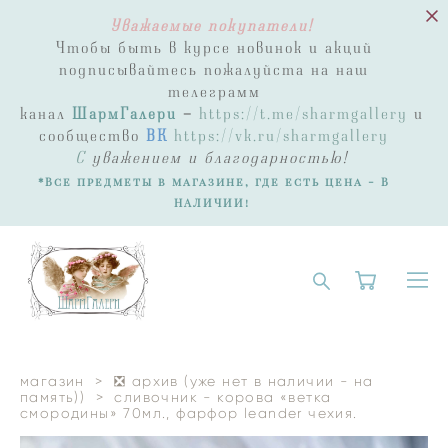
Уважаемые покупатели!
Чтобы быть в курсе новинок и акций
подписывайтесь пожалуйста на наш
телеграмм
канал
ШармГалери
-
https://t.me/sharmgallery
и
сообщество
ВК
https://vk.ru/sharmgallery
С
уважением и благодарностью!
*Все предметы в магазине, где есть цена - В
НАЛИЧИИ!
магазин
>
❎ архив (уже нет в наличии - на
память))
>
сливочник - корова «ветка
смородины» 70мл., фарфор leander чехия.