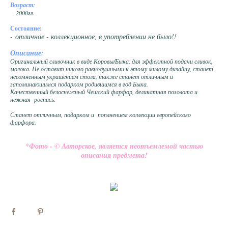
Возраст:
- 2000гг.
Состояние:
- отличное - коллекционное, в употреблении не было!!
Описание:
Оригинальный сливочник в виде Коровы/Быка, для эффектной подачи сливок,
молока. Не оставит никого равнодушными к этому милому дизайну, станет
несомненным украшением стола, также станет отличным и
запоминающимся подарком родившимся в год Быка.
Качественный белоснежный Чешский фарфор, деликатная позолота и
нежная роспись.
Станет отличным, подарком и поплнением коллекции европейского
фарфора.
*Фото - © Авторское, является неотъемлемой частью
описания предмета!