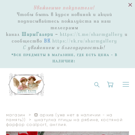
Уважаемые покупатели!
Чтобы быть в курсе новинок и акций
подписывайтесь пожалуйста на наш
телеграмм
канал
ШармГалери
-
https://t.me/sharmgallery
и
сообщество
ВК
https://vk.ru/sharmgallery
С
уважением и благодарностью!
*Все предметы в магазине, где есть цена - В
НАЛИЧИИ!
магазин
>
❎ архив (уже нет в наличии - на
память))
>
шкатулка птицы на рябине, костяной
фарфор coalport, англия.