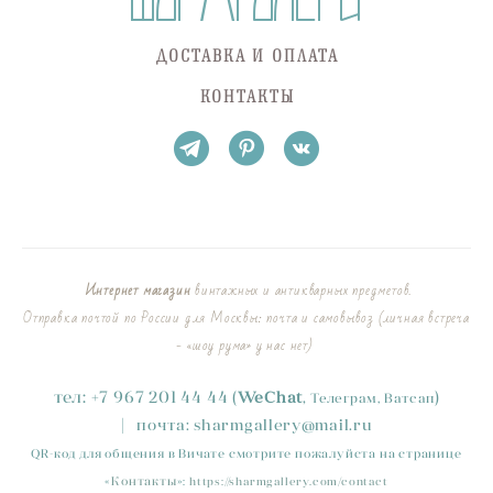
ДОСТАВКА И ОПЛАТА
КОНТАКТЫ
Интернет магазин
винтажных и антикварных предметов.
Отправка почтой по России для Москвы: почта и самовывоз (личная встреча
- «шоу рума» у нас нет)
тел:
+
7
967 201 44 44
(
)
WeChat
,
Телеграм, Ватсап
|
почта:
sharmgallery
@mail.ru
QR-код для общения в Вичате смотрите пожалуйста на странице
«
Контакты
»
:
https://sharmgallery.com/contact