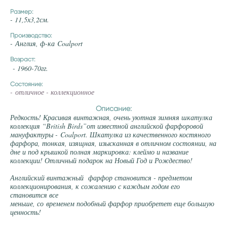
Размер:
- 11,5х3,2см.
Производство:
- Англия, ф-ка Coalport
Возраст:
- 1960-70гг.
Состояние:
- отличное - коллекционное
Описание:
Редкость! Красивая винтажная, очень уютная зимняя шкатулка
коллекция “British Birds”от известной английской фарфоровой
мануфактуры - Coalport. Шкатулка из качественного костяного
фарфора, тонкая, изящная, изысканная в отличном состоянии, на
дне и под крышкой полная маркировка: клеймо и название
коллекции! Отличный подарок на Новый Год и Рождество!
Английский винтажный фарфор становится - предметом
коллекционирования, к сожалению с каждым годом его
становится все
меньше, со временем подобный фарфор приобретет еще большую
ценность!