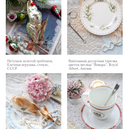
Петушок золотой гребешок.
Винтажная десертная тарелка
Елочная игрушка, стекло,
цветок месяца "Январь". Royal
СССР.
Albert, Англия.