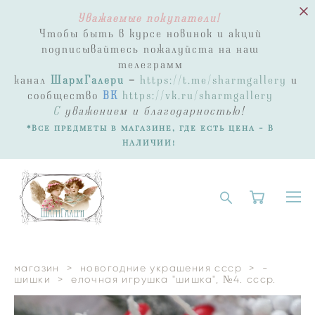
Уважаемые покупатели!
Чтобы быть в курсе новинок и акций
подписывайтесь пожалуйста на наш
телеграмм
канал
ШармГалери
-
https://t.me/sharmgallery
и
сообщество
ВК
https://vk.ru/sharmgallery
С
уважением и благодарностью!
*Все предметы в магазине, где есть цена - В
НАЛИЧИИ!
магазин
>
новогодние украшения ссср
>
-
шишки
>
елочная игрушка "шишка", №4. ссср.