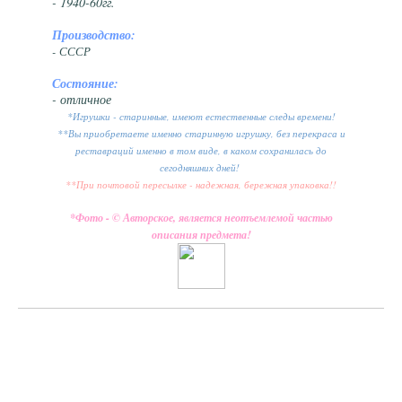
- 1940-60гг.
Производство:
- СССР
Состояние:
- отличное
*Игрушки - старинные, имеют естественные следы времени!
**Вы приобретаете именно старинную игрушку, без перекраса и
реставраций именно в том виде, в каком сохранилась до
сегодняшних дней!
**При почтовой пересылке - надежная, бережная упаковка!!
*Фото - © Авторское, является неотъемлемой частью
описания предмета!