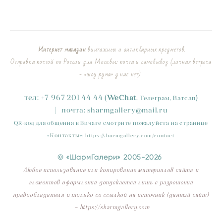
Интернет магазин
винтажных и антикварных предметов.
Отправка почтой по России для Москвы: почта и самовывоз (личная встреча
- «шоу рума» у нас нет)
тел:
+
7
967 201 44 44
(
)
WeChat
,
Телеграм, Ватсап
|
почта:
sharmgallery
@mail.ru
QR-код для общения в Вичате смотрите пожалуйста на странице
«
Контакты
»
:
https://sharmgallery.com/contact
© «ШармГалери» 2005-2026
Любое использование или копирование материалов сайта и
элементов оформления допускается лишь с разрешения
правообладателя и только со ссылкой на источник (данный сайт)
- https://sharmgallery.com