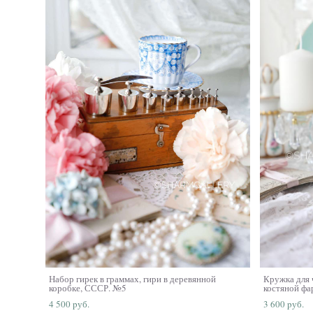
Набор гирек в граммах, гири в деревянной
Кружка для 
коробке, СССР. №5
костяной фа
4 500 pуб.
3 600 pуб.