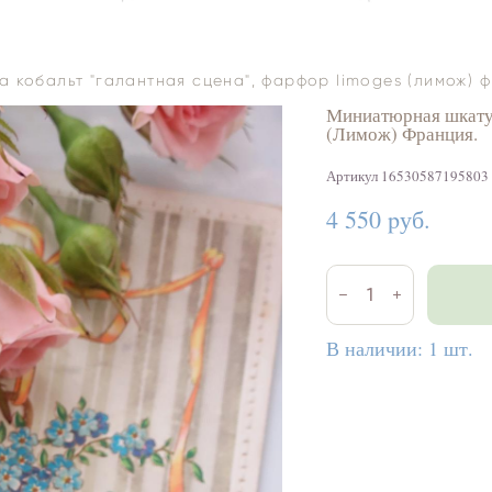
 кобальт "галантная сцена", фарфор limoges (лимож) 
Миниатюрная шкатул
(Лимож) Франция.
Артикул 16530587195803
4 550 pуб.
В наличии:
1
шт.