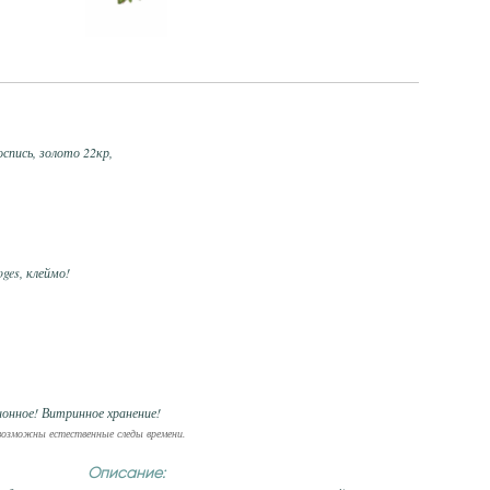
оспись, золото 22кр,
ges, клеймо!
ионное! Витринное хранение!
озможны естественные следы времени.
Описание: