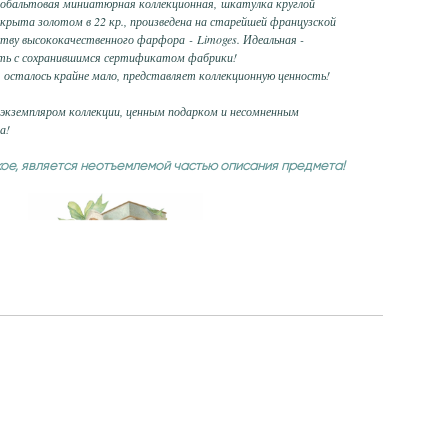
кобальтовая миниатюрная коллекционная, шкатулка круглой
крыта золотом в 22 кр., произведена на старейшей французской
тву высококачественного фарфора - Limoges. Идеальная -
сть с сохранившимся сертификатом фабрики!
 осталось крайне мало, представляет коллекционную ценность!
кземпляром коллекции, ценным подарком и несомненным
а!
кое, является неотъемлемой частью описания предмета!