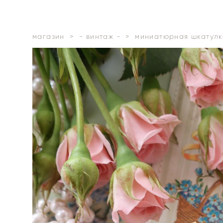
магазин
>
- винтаж -
>
миниатюрная шкатулка