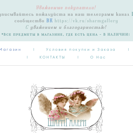
Уважаемые покупатели!
Магазин
I
Условия покупки и Заказа
I
одписывайтесь пожалуйста на наш телеграмм канал
I
КОНТАКТЫ
I
О Нас
сообщество
ВК
https://vk.ru/sharmgallery
С
уважением и благодарностью!
*Все предметы в магазине, где есть цена - В НАЛИЧИИ!
Магазин
I
Условия покупки и Заказа
I
I
КОНТАКТЫ
I
О Нас