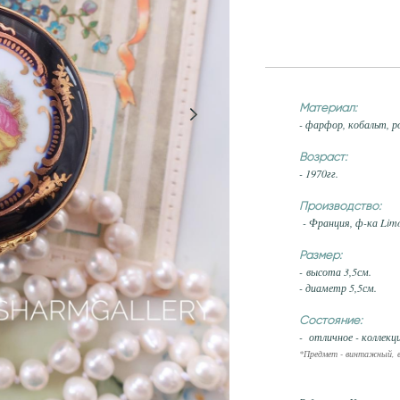
Материал:
- фарфор, кобальт, р
Возраст:
- 1970гг.
Производство:
- Франция, ф-ка Limo
Размер:
- высота 3,5см.
- диаметр 5,5см.
Состояние:
- отличное - коллекц
*Предмет - винтажный, в