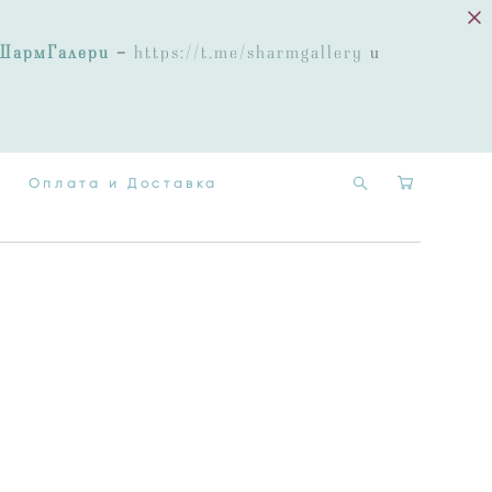
Оплата и Доставка
ШармГалери
-
https://t.me/sharmgallery
и
Оплата и Доставка