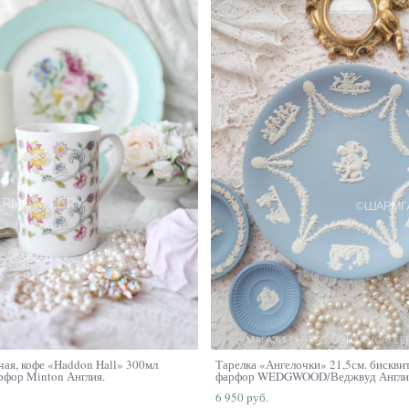
чая, кофе «Haddon Hall» 300мл
Тарелка «Ангелочки» 21,5см. бискв
рфор Minton Англия.
фарфор WEDGWOOD/Веджвуд Англи
6 950 pуб.