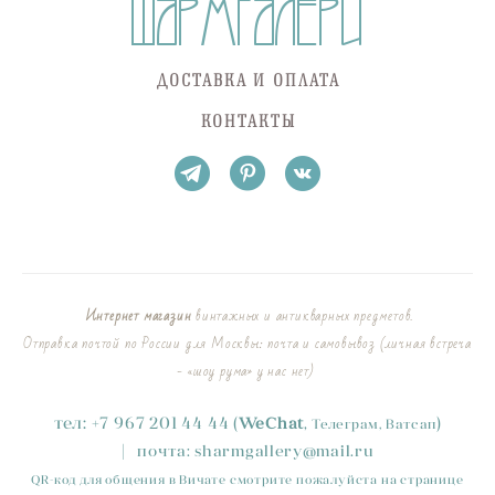
ДОСТАВКА И ОПЛАТА
КОНТАКТЫ
Интернет магазин
винтажных и антикварных предметов.
Отправка почтой по России для Москвы: почта и самовывоз (личная встреча
- «шоу рума» у нас нет)
тел:
+
7
967 201 44 44
(
)
WeChat
,
Телеграм, Ватсап
|
почта:
sharmgallery
@mail.ru
QR-код для общения в Вичате смотрите пожалуйста на странице