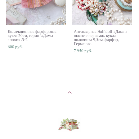
Коллекционная фарфоровая
Антикварная Half doll «Дама в
кукла 20см, серия ‘«Дамы
шляпе с перьями» кукла
эпохи» №2
половинка 9,5см. фарфор,
Германия.
600 pуб.
7 950 pуб.