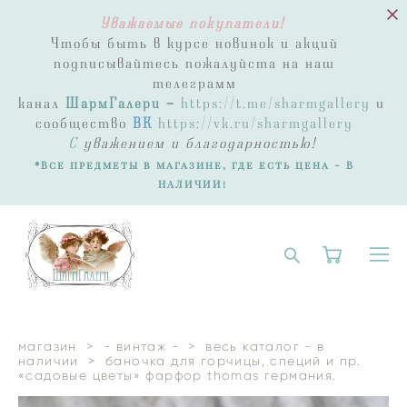
Уважаемые покупатели!
Чтобы быть в курсе новинок и акций
подписывайтесь пожалуйста на наш
телеграмм
канал
ШармГалери
-
https://t.me/sharmgallery
и
сообщество
ВК
https://vk.ru/sharmgallery
С
уважением и благодарностью!
*Все предметы в магазине, где есть цена - В
НАЛИЧИИ!
магазин
>
- винтаж -
>
весь каталог - в
наличии
>
баночка для горчицы, специй и пр.
«садовые цветы» фарфор thomas германия.