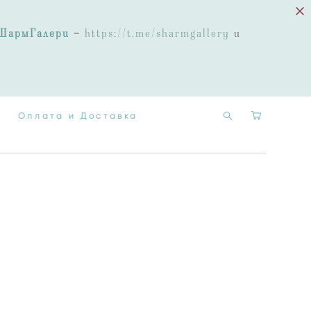
Оплата и Доставка
ШармГалери
-
https://t.me/sharmgallery
и
Оплата и Доставка