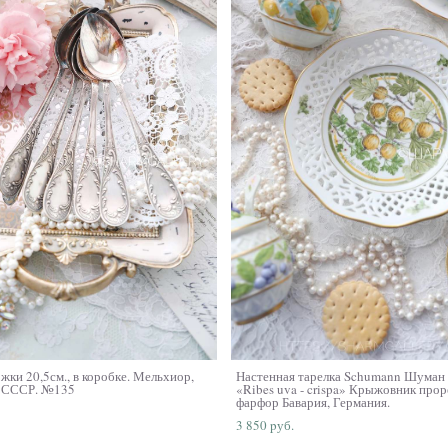
жки 20,5см., в коробке. Мельхиор,
Настенная тарелка Schumann Шуман 
, СССР. №135
«Ribes uva - crispa» Крыжовник про
фарфор Бавария, Германия.
3 850 pуб.