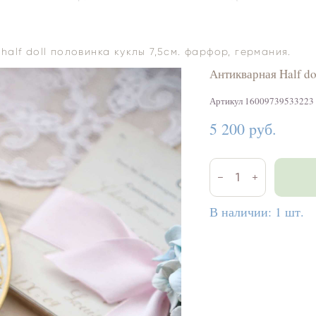
half doll половинка куклы 7,5см. фарфор, германия.
Антикварная Half do
Артикул 16009739533223
5 200 pуб.
В наличии:
1
шт.