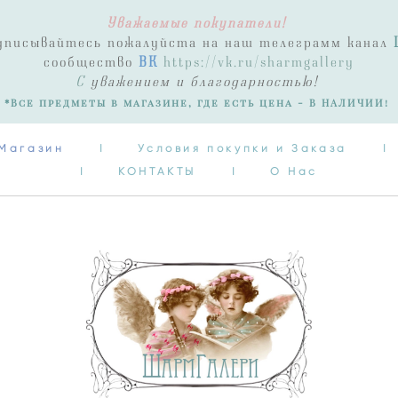
Уважаемые покупатели!
Магазин
I
Условия покупки и Заказа
I
одписывайтесь пожалуйста на наш телеграмм канал
I
КОНТАКТЫ
I
О Нас
сообщество
ВК
https://vk.ru/sharmgallery
С
уважением и благодарностью!
*Все предметы в магазине, где есть цена - В НАЛИЧИИ!
Магазин
I
Условия покупки и Заказа
I
I
КОНТАКТЫ
I
О Нас