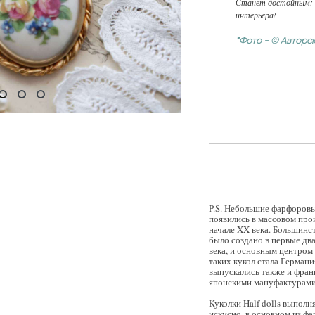
Станет достойным: э
интерьера!
*Фото - © Авторс
P.S. Небольшие фарфоровы
появились в массовом про
начале XX века. Большинств
было создано в первые дв
века, и основным центром
таких кукол стала Германи
выпускались также и фран
японскими мануфактурами
Куколки Half dolls выполн
искусно, в основном из ф