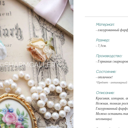
Материал:
- глазурованный фарф
Размер:
- 7,5см.
Производство:
- Германия (маркиров
Состояние:
- отличное!
*Предмет - антикварный 
Описание:
Красивая, изящная, а
Нежная, тонкая росп
Глазурованный фарфор
Можно оставить так 
игольницы)