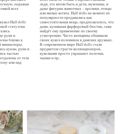
вручную, поражая
леди, это могли быть и дети, мужчины, и
овкой всех
даже фигурки животных – кролики, птицы
или милые котята. Half dolls на момент их
популярности продавались как
укол Half dolls
полагалось, что
амой статуэтки.
й бюстик, сама
тались
своему
де руки и
 обшивали
ены близко к
мских кружках.
ой миниатюры.
 dolls стали
сь куклы, руки и
ллекционеров,
лись частью
т полочки,
отдалены от тела
чашки и пр..
рону или над