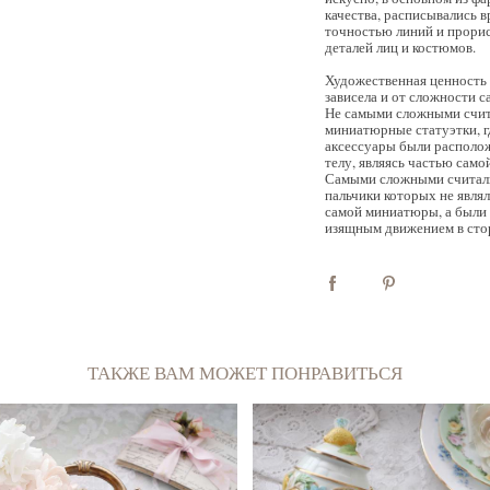
качества, расписывались 
точностью линий и прорис
деталей лиц и костюмов.
Художественная ценность к
самостоятельная вещь; пред
зависела и от сложности с
дама, купившая фарфоровы
Не самыми сложными счи
найдёт ему применение по 
миниатюрные статуэтки, г
усмотрению. Часто женщины
аксессуары были располож
своих кукол-половинок в да
телу, являясь частью сам
В современном мире Half
Самыми сложными считали
предметом страсти ко
пальчики которых не явля
куколками просто украшаю
самой миниатюры, а были 
изящным движением в сто
ТАКЖЕ ВАМ МОЖЕТ ПОНРАВИТЬСЯ