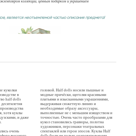
кземпляром коллекции, ценным подарком и украшением
кое, является неотъемлемой частью описания предмета!
е куколки
головой. Half dolls носили пышные и
изводстве в
модные причёски, щеголяя красивыми
о half dolls
платьями и изысканными украшениями,
а десятилетия
выдерживая сюжетную линию и
 производства
необходимые образу аксессуары,
я, хотя куклы
выполненные не с меньшим изяществом и
цузскими, и даже
точностью. Очень часто прообразами для
.
кукол становились гравюры, полотна
художников, персонажи театральных
ялись очень
спектаклей или герои эпосов. Куклы Half
арфора высокого
dolls были не только очаровательными