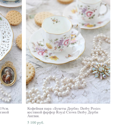
19см.
Кофейная пара «Букеты Дерби» Derby Pоsies
резной
костяной фарфор Royal Crown Derby Дерби
Англия.
5 100 pуб.