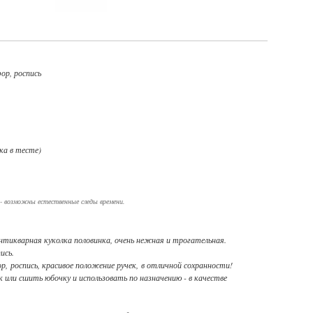
ор, роспись
ка в тесте)
- возможны естественные следы времени.
нтикварная куколка половинка, очень нежная и трогательная.
ись.
, роспись, красивое положение ручек, в отличной сохранности!
или сшить юбочку и использовать по назначению - в качестве