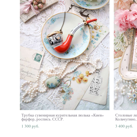
Трубка сувенирная курительная люлька «Киев»
Столовые ло
фарфор, роспись. СССР.
Кольчугино
1 300 pуб.
3 400 pуб.