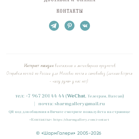
КОНТАКТЫ
Интернет магазин
винтажных и антикварных предметов.
Отправка почтой по России для Москвы: почта и самовывоз (личная встреча
- «шоу рума» у нас нет)
тел:
+
7
967 201 44 44
(
)
WeChat
,
Телеграм, Ватсап
|
почта:
sharmgallery
@mail.ru
QR-код для общения в Вичате смотрите пожалуйста на странице
«
Контакты
»
:
https://sharmgallery.com/contact
© «ШармГалери» 2005-2026