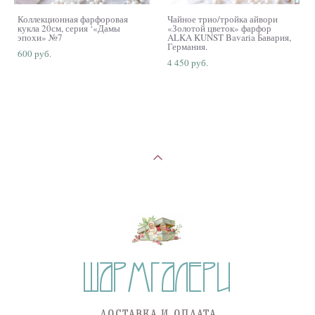
Коллекционная фарфоровая
Чайное трио/тройка айвори
кукла 20см, серия ‘«Дамы
«Золотой цветок» фарфор
эпохи» №7
ALKA KUNST Bavaria Бавария,
Германия.
600 pуб.
4 450 pуб.
ДОСТАВКА И ОПЛАТА