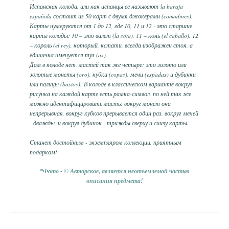
Испанская колода, или как испанцы ее называют la baraja
española состоит из 50 карт с двумя джокерами (comodines).
Карты нумеруются от 1 до 12, где 10, 11 и 12 - это старшие
карты колоды: 10 – это валет (la sota), 11 – конь (el caballo), 12
– король (el rey), который, кстати, всегда изображен стоя, а
единичка именуется туз (as).
Дам в колоде нет, мастей так же четыре: это золото или
золотые монеты (oro), кубки (copas), мечи (espadas) и дубинки
или палицы (bastos). В колоде в классическом варианте вокруг
рисунка на каждой карте есть рамка-символ, по ней так же
можно идентифицировать масть: вокруг монет она
непрерывная, вокруг кубков прерывается один раз, вокруг мечей
- дважды, и вокруг дубинок - трижды сверху и снизу карты.
Станет достойным - экземпляром коллекции, приятным
подарком!
*Фото - © Авторское, является неотъемлемой частью
описания предмета!