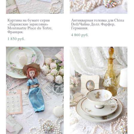
Картина на бумаге серия
Антикварная головка для China
«Парижские зарисовки»
Doll/Чайна Долл. Фарфор,
Montmartre Place du Tertre,
Германия.
Франция.
4 860 pуб.
1 850 pуб.