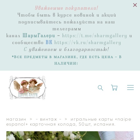
Уважаемые покупатели!
Чтобы быть в курсе новинок и акций
подписывайтесь пожалуйста на наш
телеграмм
канал
ШармГалери
-
https://t.me/sharmgallery
и
сообщество
ВК
https://vk.ru/sharmgallery
С
уважением и благодарностью!
*Все предметы в магазине, где есть цена - В
НАЛИЧИИ!
магазин
>
- винтаж -
>
игральные карты «naipe
espanol» карточная колода, 50шт, испания.