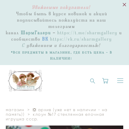
Уважаемые покупатели!
Чтобы быть в курсе новинок и акций
подписывайтесь пожалуйста на наш
телеграмм
канал
ШармГалери
-
https://t.me/sharmgallery
и
сообщество
ВК
https://vk.ru/sharmgallery
С
уважением и благодарностью!
*Все предметы в магазине, где есть цена - В
НАЛИЧИИ!
магазин
>
❎ архив (уже нет в наличии - на
память))
>
клоун №17 стеклянная елочная
игрушка ссср.