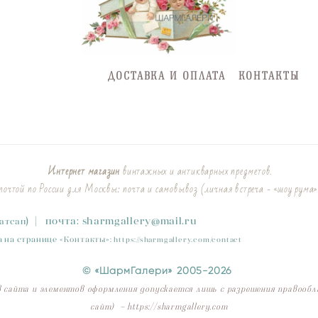
ДОСТАВКА И ОПЛАТА
КОНТАКТЫ
Интернет магазин
винтажных и антикварных предметов.
очтой по России для Москвы: почта и самовывоз (личная встреча - «шоу рума»
)
|
почта:
sharmgallery
@mail.ru
Ватсап
 на странице «
Контакты
»
:
https://sharmgallery.com/contact
© «ШармГалери» 2005-2026
 сайта и элементов оформления допускается лишь с разрешения правообл
сайт) - https://sharmgallery.com