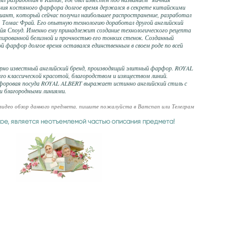
ения костяного фарфора долгое время держался в секрете китайскими
иант, который сейчас получил наибольшее распространение, разработал
 Томас Фрай. Его опытную технологию доработал другой английский
йя Споуд. Именно ему принадлежит создание технологического рецепта
ированной белизной и прочностью его тонких стенок. Созданный
ной фарфор долгое время оставался единственным в своем роде по всей
рно известный английский бренд, производящий элитный фарфор. ROYAL
го классической красотой, благородством и изяществом линий.
форовая посуда ROYAL ALBERT выражает истинно английский стиль с
и благородными линиями.
 видео обзор данного предмета, пишите пожалуйста в Ватспап или Телеграм
кое, является неотъемлемой частью описания предмета!