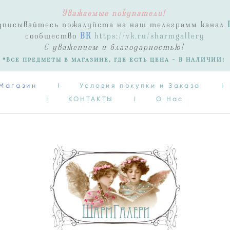
Уважаемые покупатели!
Магазин
I
Условия покупки и Заказа
I
одписывайтесь пожалуйста на наш телеграмм канал
I
КОНТАКТЫ
I
О Нас
сообщество
ВК
https://vk.ru/sharmgallery
С
уважением и благодарностью!
*Все предметы в магазине, где есть цена - В НАЛИЧИИ!
Магазин
I
Условия покупки и Заказа
I
I
КОНТАКТЫ
I
О Нас