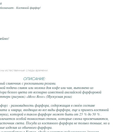
та
" обозначает - Костяной фарфор!
клеймо!
жны естественные следы времени.
ОПИСАНИЕ:
ый сливочник с роскошными розами.
й подачи сливок или молока доя кофе или чая, выполнено из
ора белого цвета от всемирно известной английской фарфоровой
ттерн (рисунок) «Moss Rose» (Мускусная роза)
рфор) - разновидность фарфора, содержащая в своём составе
ата и кварца, входящих во все виды фарфора, еще и примесь костяной
муки), которой в таком фарфоре может быть от 25 % до 50 % .
личается особой тонкостью стенок, которые слегка просвечиваются,
 источник света. Посуда из костяного фарфора не только тоньше, но и
чные изделия из обычного фарфора.
л разработан в Китае, где был известен под названием "яичная