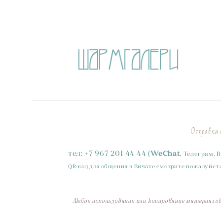
Отправка п
тел:
+
7
967 201 44 44
(
WeChat
,
Телеграм, 
QR-код для общения в Вичате смотрите пожалуйста
Любое использование или копирование материалов