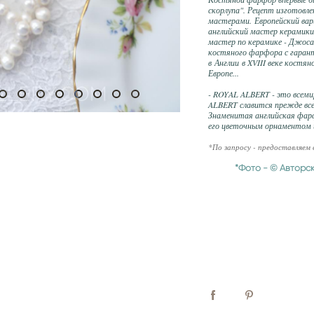
скорлупа". Рецепт изготовл
мастерами. Европейский вар
английский мастер керамики
мастер по керамике - Джоса
костяного фарфора с гарант
в Англии в XVIII веке костя
Европе...
- ROYAL ALBERT - это всеми
ALBERT славится прежде все
Знаменитая английская фар
его цветочным орнаментом 
*По запросу - предоставляем
*Фото - © Авторс