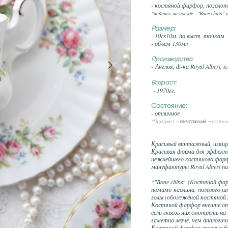
- костяной фарфор, позоло
*надпись на посуде - "Bone china
Размер:
- 10сх10м. по выст. точкам
- объем 130мл
Производство:
- Англия, ф-ка Royal Albert, 
Возраст:
- 1970гг.
Состояние:
- отличное
*Предмет -
винтажный -
возмо
Красивый винтажный, изящн
Красивая форма для эффектно
нежнейшего костяного фарф
мануфактуры Royal Albert па
*"Bone china" (Костяной фа
помимо каолина, полевого шп
золы (обожжёной костяной 
Костяной фарфор внешне от
если сквозь них смотреть на
заметно легче, чем аналоги
Костяной фарфор впервые бы