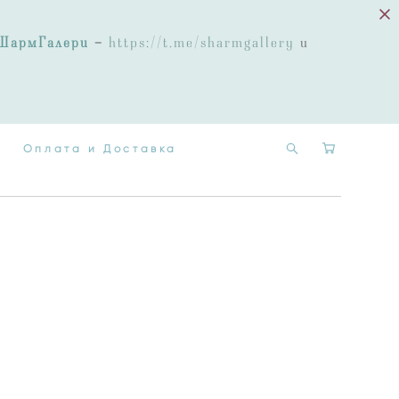
Оплата и Доставка
ШармГалери
-
https://t.me/sharmgallery
и
Оплата и Доставка