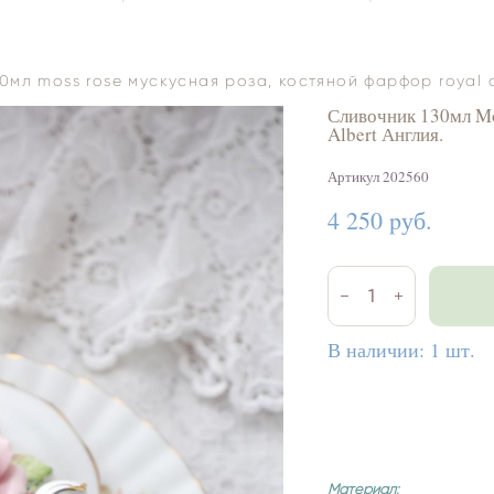
0мл moss rose мускусная роза, костяной фарфор royal a
Сливочник 130мл Mo
Albert Англия.
Артикул 202560
4 250 pуб.
В наличии:
1
шт.
Материал: