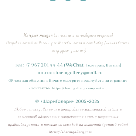
Интернет магазин
винтажных и антикварных предметов.
Отправка почтой по России для Москвы: почта и самовывоз (личная встреча
- «шоу рума» у нас нет)
тел:
+
7
967 201 44 44
(
)
WeChat
,
Телеграм, Ватсап
|
почта:
sharmgallery
@mail.ru
QR-код для общения в Вичате смотрите пожалуйста на странице
«
Контакты
»
:
https://sharmgallery.com/contact
© «ШармГалери» 2005-2026
Любое использование или копирование материалов сайта и
элементов оформления допускается лишь с разрешения
правообладателя и только со ссылкой на источник (данный сайт)
- https://sharmgallery.com