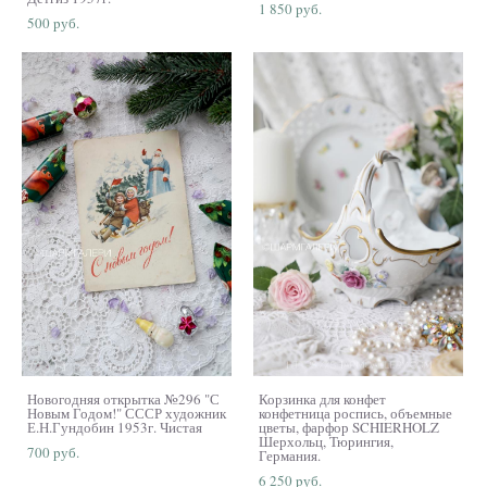
1 850 pуб.
500 pуб.
Новогодняя открытка №296 "С
Корзинка для конфет
Новым Годом!" СССР художник
конфетница роспись, объемные
Е.Н.Гундобин 1953г. Чистая
цветы, фарфор SCHIERHOLZ
Шерхольц, Тюрингия,
700 pуб.
Германия.
6 250 pуб.