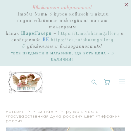
Уважаемые покупатели!
Чтобы быть в курсе новинок и акций
подписывайтесь пожалуйста на наш
телеграмм
канал
ШармГалери
-
https://t.me/sharmgallery
и
сообщество
ВК
https://vk.ru/sharmgallery
С
уважением и благодарностью!
*Все предметы в магазине, где есть цена - В
НАЛИЧИИ!
магазин
>
- винтаж -
>
ручка в чехле
«государственная дума россии» цвет «тиффани»
россия