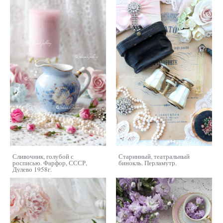
Сливочник, голубой с
Старинный, театральный
росписью. Фарфор, СССР,
бинокль. Перламутр.
Дулево 1958г.