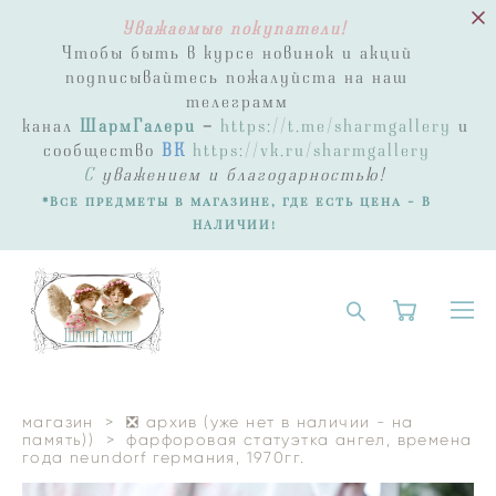
Уважаемые покупатели!
Чтобы быть в курсе новинок и акций
подписывайтесь пожалуйста на наш
телеграмм
канал
ШармГалери
-
https://t.me/sharmgallery
и
сообщество
ВК
https://vk.ru/sharmgallery
С
уважением и благодарностью!
*Все предметы в магазине, где есть цена - В
НАЛИЧИИ!
магазин
>
❎ архив (уже нет в наличии - на
память))
>
фарфоровая статуэтка ангел, времена
года neundorf германия, 1970гг.