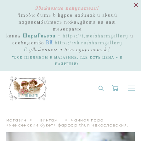
Уважаемые покупатели!
Чтобы быть в курсе новинок и акций
подписывайтесь пожалуйста на наш
телеграмм
канал
ШармГалери
-
https://t.me/sharmgallery
и
сообщество
ВК
https://vk.ru/sharmgallery
С
уважением и благодарностью!
*Все предметы в магазине, где есть цена - В
НАЛИЧИИ!
магазин
>
- винтаж -
>
чайная пара
«мейсенский букет» фарфор thun чехословакия.