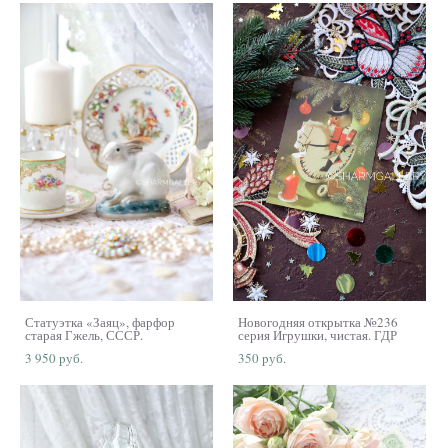
Статуэтка «Заяц», фарфор
Новогодняя открытка №236
старая Гжель, СССР.
серия Игрушки, чистая. ГДР
3 950 pуб.
350 pуб.