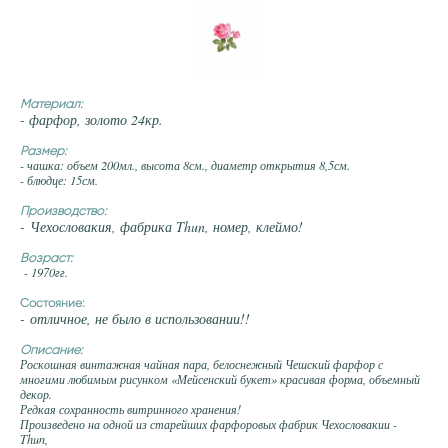
Материал:
- фарфор, золото 24кр.
Размер:
- чашка: объем 200мл., высота 8см., диаметр открытия 8,5см.
- блюдце: 15см.
Производство:
- Чехословакия, фабрика Thun, номер, клеймо!
Возраст:
- 1970гг.
Состояние:
- отличное, не было в использовании!!
Описание:
Роскошная винтажная чайная пара, белоснежный Чешский фарфор с
многими любимым рисунком «Мейсенский букет» красивая форма, объемный
декор.
Редкая сохранность витринного хранения!
Произведено на одной из старейших фарфоровых фабрик Чехословакии -
Thun,