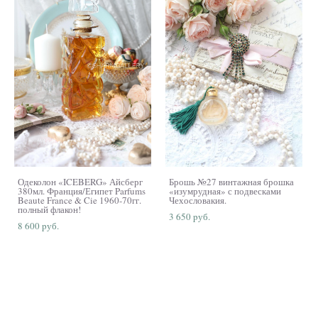
Одеколон «ICEBERG» Айсберг
Брошь №27 винтажная брошка
380мл. Франция/Египет Parfums
«изумрудная» с подвесками
Beaute France & Cie 1960-70гг.
Чехословакия.
полный флакон!
3 650 pуб.
8 600 pуб.