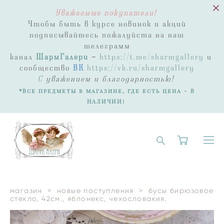
Уважаемые покупатели!
Чтобы быть в курсе новинок и акций
подписывайтесь пожалуйста на наш
телеграмм
канал
ШармГалери
-
https://t.me/sharmgallery
и
сообщество
ВК
https://vk.ru/sharmgallery
С
уважением и благодарностью!
*Все предметы в магазине, где есть цена - В
НАЛИЧИИ!
магазин
>
новые поступления
>
бусы бирюзовое
стекло, 42см., яблонекс, чехословакия.