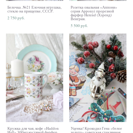
Белочка. №21 Елочная игрушка,
Розетка овальная «Аппони»
стекло на прищепке, СССР.
серия Apponyi прорезной
фарфор Herend (Хэренд)
2 750 pуб.
Венгрия.
5 500 pуб.
Кружка для чая, кофе «Haddon
Уценка! Крокодил Гена «белое
Hall» 300мл костяной фарфор
золото» советская стеклянная