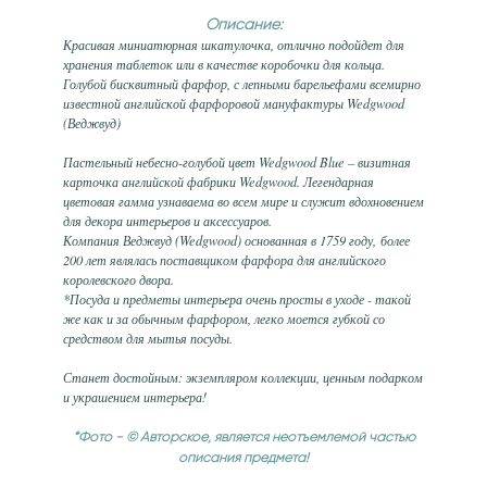
Описание:
Красивая миниатюрная шкатулочка, отлично подойдет для
хранения таблеток или в качестве коробочки для кольца.
Голубой бисквитный фарфор, с лепными барельефами всемирно
известной английской фарфоровой мануфактуры Wedgwood
(Веджвуд)
Пастельный небесно-голубой цвет Wedgwood Blue – визитная
карточка английской фабрики Wedgwood. Легендарная
цветовая гамма узнаваема во всем мире и служит вдохновением
для декора интерьеров и аксессуаров.
Компания Веджвуд (Wedgwood) основанная в 1759 году, более
200 лет являлась поставщиком фарфора для английского
королевского двора.
*Посуда и предметы интерьера очень просты в уходе - такой
же как и за обычным фарфором, легко моется губкой со
средством для мытья посуды.
Станет достойным: экземпляром коллекции, ценным подарком
и украшением интерьера!
*Фото - © Авторское, является неотъемлемой частью
описания предмета!