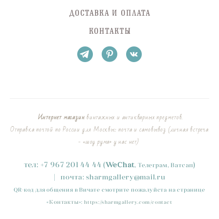
ДОСТАВКА И ОПЛАТА
КОНТАКТЫ
Интернет магазин
винтажных и антикварных предметов.
Отправка почтой по России для Москвы: почта и самовывоз (личная встреча
- «шоу рума» у нас нет)
тел:
+
7
967 201 44 44
(
)
WeChat
,
Телеграм, Ватсап
|
почта:
sharmgallery
@mail.ru
QR-код для общения в Вичате смотрите пожалуйста на странице
«
Контакты
»
:
https://sharmgallery.com/contact