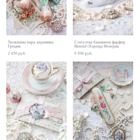
Тюльпаны пара, керамика,
Статуэтка башмачок фарфор
Греция.
Herend (Хэренд) Венгрия.
2 450 pуб.
9 500 pуб.