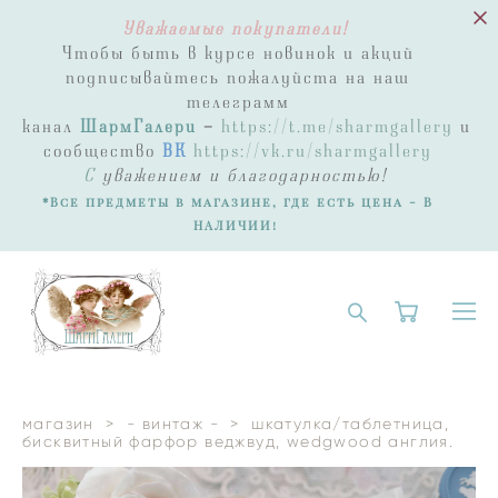
Уважаемые покупатели!
Чтобы быть в курсе новинок и акций
подписывайтесь пожалуйста на наш
телеграмм
канал
ШармГалери
-
https://t.me/sharmgallery
и
сообщество
ВК
https://vk.ru/sharmgallery
С
уважением и благодарностью!
*Все предметы в магазине, где есть цена - В
НАЛИЧИИ!
магазин
>
- винтаж -
>
шкатулка/таблетница,
бисквитный фарфор веджвуд, wedgwood англия.