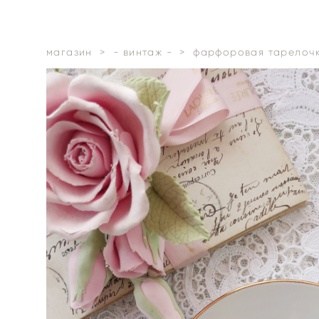
магазин
>
- винтаж -
>
фарфоровая тарелочка