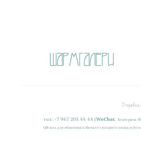
Отправка п
тел:
+
7
967 201 44 44
(
WeChat
,
Телеграм, 
QR-код для общения в Вичате смотрите пожалуйста