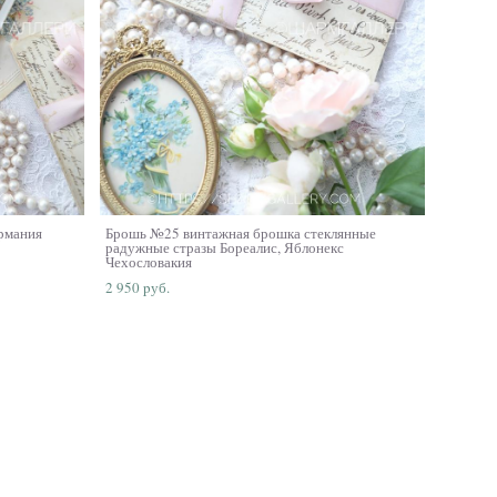
рмания
Брошь №25 винтажная брошка стеклянные
радужные стразы Бореалис, Яблонекс
Чехословакия
2 950 pуб.