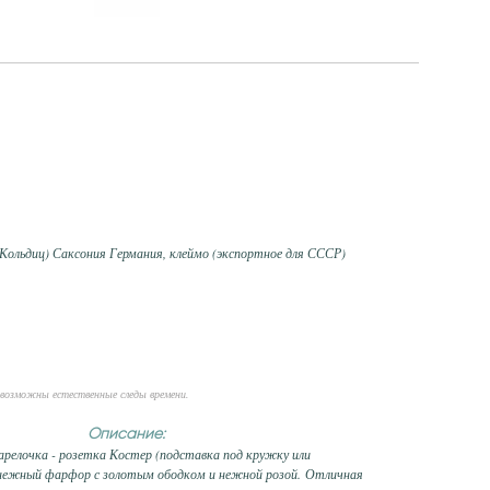
(Кольдиц) Саксония Германия, клеймо (экспортное для СССР)
возможны естественные следы времени.
Описание:
арелочка - розетка Костер (подставка под кружку или
оснежный фарфор с золотым ободком и нежной розой. Отличная