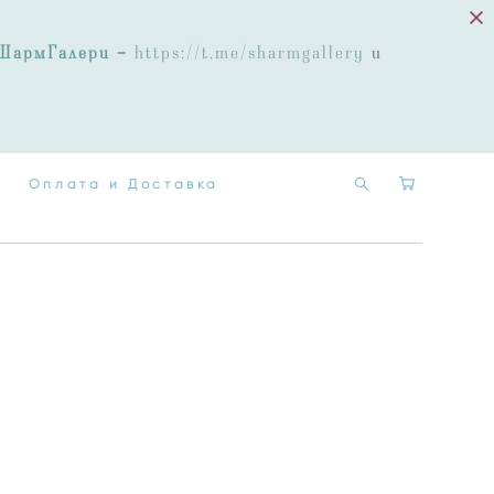
Оплата и Доставка
ШармГалери
-
https://t.me/sharmgallery
и
Оплата и Доставка