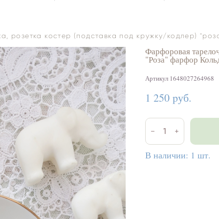
, розетка костер (подставка под кружку/кодлер) "роза"
Фарфоровая тарелочк
"Роза" фарфор Кольд
Артикул 1648027264968
1 250 pуб.
В наличии:
1
шт.