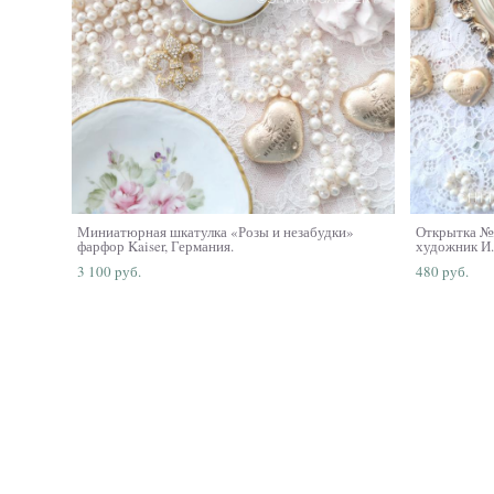
Миниатюрная шкатулка «Розы и незабудки»
Открытка №
фарфор Kaiser, Германия.
художник И.
3 100 pуб.
480 pуб.