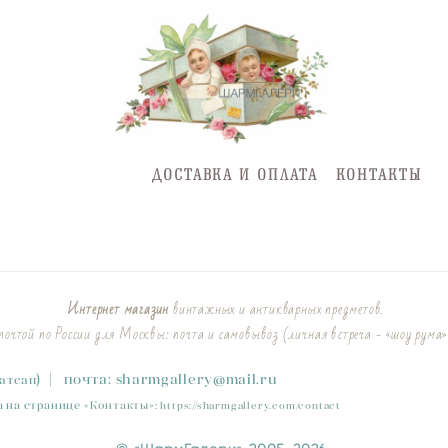
ДОСТАВКА И ОПЛАТА
КОНТАКТЫ
Интернет магазин
винтажных и антикварных предметов.
очтой по России для Москвы: почта и самовывоз (личная встреча - «шоу рума»
)
|
почта:
sharmgallery
@mail.ru
Ватсап
 на странице «
Контакты
»
:
https://sharmgallery.com/contact