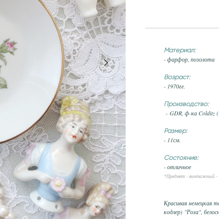
Материал:
- фарфор, позолота
Возраст:
- 1970гг.
Производство:
- GDR, ф-ка Colditz 
Размер:
- 11см.
Состояние:
- отличное
*Предмет - винтажный - 
Красивая немецкая т
кодлер) "Роза", бел