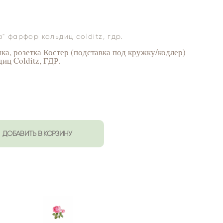
 фарфор кольдиц colditz, гдр.
а, розетка Костер (подставка под кружку/кодлер)
иц Colditz, ГДР.
ДОБАВИТЬ В КОРЗИНУ