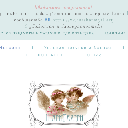
Уважаемые покупатели!
Магазин
I
Условия покупки и Заказа
I
одписывайтесь пожалуйста на наш телеграмм канал
I
КОНТАКТЫ
I
О Нас
сообщество
ВК
https://vk.ru/sharmgallery
С
уважением и благодарностью!
*Все предметы в магазине, где есть цена - В НАЛИЧИИ!
Магазин
I
Условия покупки и Заказа
I
I
КОНТАКТЫ
I
О Нас