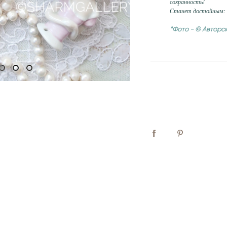
сохранность!
Станет достойным: э
*Фото - © Авторс