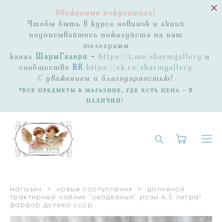
Уважаемые покупатели!
Чтобы быть в курсе новинок и акций
подписывайтесь пожалуйста на наш
телеграмм
канал
ШармГалери
-
https://t.me/sharmgallery
и
сообщество
ВК
https://vk.ru/sharmgallery
С
уважением и благодарностью!
*Все предметы в магазине, где есть цена - В
НАЛИЧИИ!
магазин
>
новые поступления
>
доливной
трактирный чайник "свадебный" розы 4,5 литра!
фарфор дулево ссср.