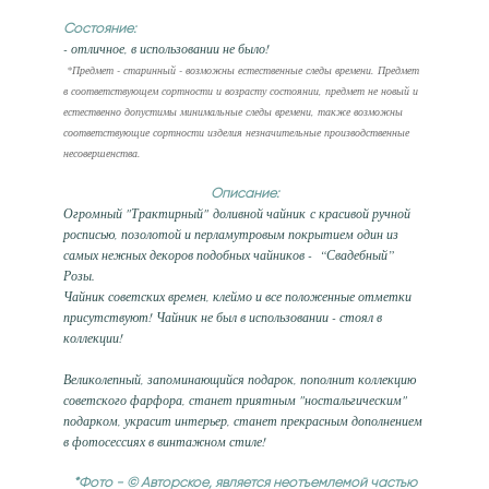
Состояние:
- отличное, в использовании не было!
*Предмет - старинный - возможны естественные следы времени. Предмет
в соответствующем сортности и возрасту состоянии, предмет не новый и
естественно допустимы минимальные следы времени, также возможны
соответствующие сортности изделия незначительные производственные
несовершенства.
Описание:
Огромный "Трактирный" доливной чайник с красивой ручной
росписью, позолотой и перламутровым покрытием один из
самых нежных декоров подобных чайников - “Свадебный”
Розы.
Чайник советских времен, клеймо и все положенные отметки
присутствуют! Чайник не был в использовании - стоял в
коллекции!
Великолепный, запоминающийся подарок, пополнит коллекцию
советского фарфора, станет приятным "ностальгическим"
подарком, украсит интерьер, станет прекрасным дополнением
в фотосессиях в винтажном стиле!
*Фото - © Авторское, является неотъемлемой частью