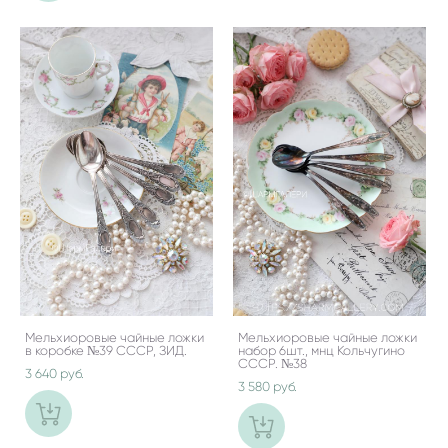
Мельхиоровые чайные ложки
Мельхиоровые чайные ложки
в коробке №39 СССР, ЗИД.
набор 6шт., мнц Кольчугино
СССР. №38
3 640 pуб.
3 580 pуб.