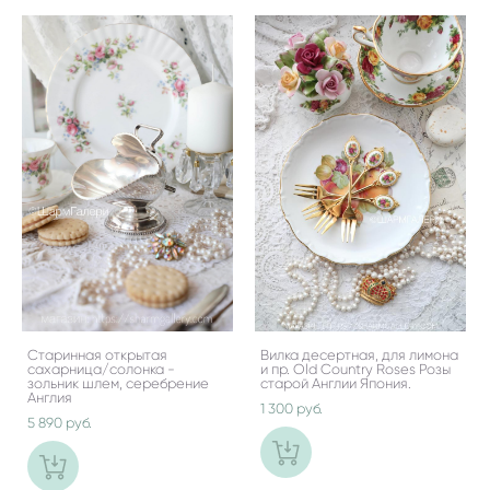
Старинная открытая
Вилка десертная, для лимона
сахарница/солонка -
и пр. Old Country Roses Розы
зольник шлем, серебрение
старой Англии Япония.
Англия
1 300 pуб.
5 890 pуб.