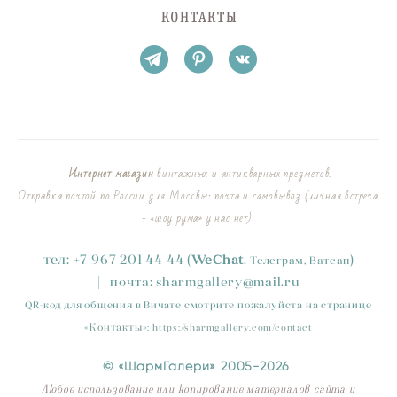
КОНТАКТЫ
Интернет магазин
винтажных и антикварных предметов.
Отправка почтой по России для Москвы: почта и самовывоз (личная встреча
- «шоу рума» у нас нет)
тел:
+
7
967 201 44 44
(
)
WeChat
,
Телеграм, Ватсап
|
почта:
sharmgallery
@mail.ru
QR-код для общения в Вичате смотрите пожалуйста на странице
«
Контакты
»
:
https://sharmgallery.com/contact
© «ШармГалери» 2005-2026
Любое использование или копирование материалов сайта и