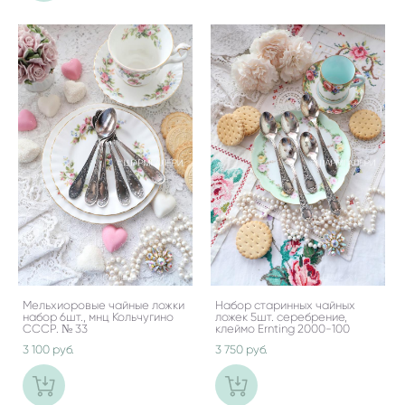
Мельхиоровые чайные ложки
Набор старинных чайных
набор 6шт., мнц Кольчугино
ложек 5шт. серебрение,
СССР. № 33
клеймо Ernting 2000-100
3 100 pуб.
3 750 pуб.