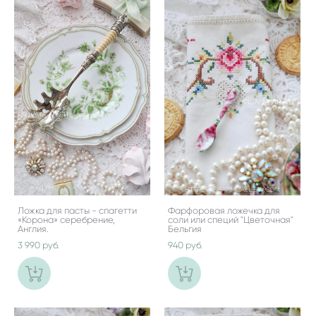
Ложка для пасты - спагетти
Фарфоровая ложечка для
«Корона» серебрение,
соли или специй "Цветочная"
Англия.
Бельгия
3 990 pуб.
940 pуб.