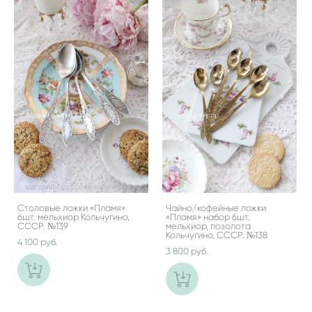
Столовые ложки «Пламя»
Чайно/кофейные ложки
6шт. мельхиор Кольчугино,
«Пламя» набор 6шт.
СССР. №139
мельхиор, позолота
Кольчугино, СССР. №138
4 100 pуб.
3 800 pуб.