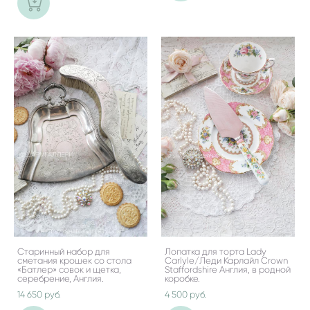
Старинный набор для
Лопатка для торта Lady
сметания крошек со стола
Carlyle/Леди Карлайл Crown
«Батлер» совок и щетка,
Staffordshire Англия, в родной
серебрение, Англия.
коробке.
14 650 pуб.
4 500 pуб.