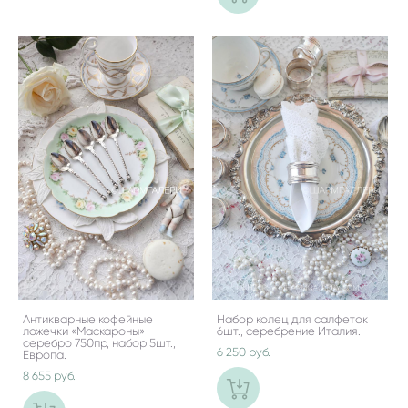
Антикварные кофейные
Набор колец для салфеток
ложечки «Маскароны»
6шт., серебрение Италия.
серебро 750пр, набор 5шт.,
6 250 pуб.
Европа.
8 655 pуб.