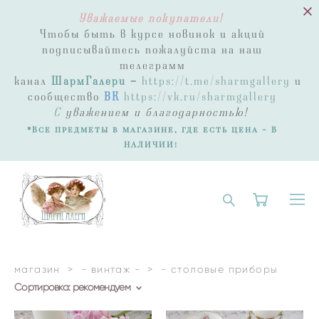
Уважаемые покупатели!
Чтобы быть в курсе новинок и акций
подписывайтесь пожалуйста на наш
телеграмм
канал
ШармГалери
-
https://t.me/sharmgallery
и
сообщество
ВК
https://vk.ru/sharmgallery
С
уважением и благодарностью!
*Все предметы в магазине, где есть цена - В
НАЛИЧИИ!
магазин
>
- винтаж -
>
- столовые приборы
Сортировка:
рекомендуем