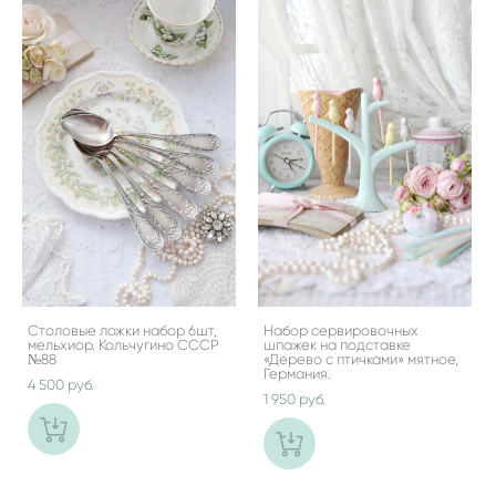
Столовые ложки набор 6шт,
Набор сервировочных
мельхиор. Кольчугино СССР
шпажек на подставке
№88
«Дерево с птичками» мятное,
Германия.
4 500 pуб.
1 950 pуб.