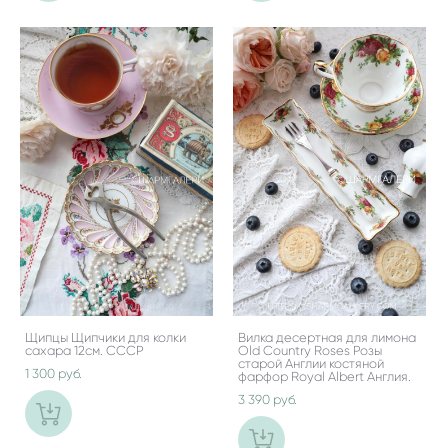
Щипцы Щипчики для колки
Вилка десертная для лимона
сахара 12см. СССР
Old Country Roses Розы
старой Англии костяной
1 300 pуб.
фарфор Royal Albert Англия.
3 390 pуб.