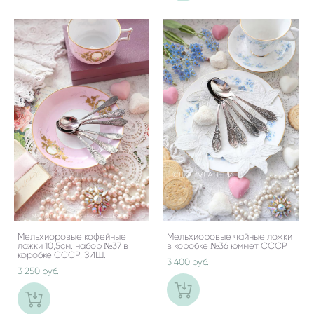
Мельхиоровые кофейные
Мельхиоровые чайные ложки
ложки 10,5см. набор №37 в
в коробке №36 юммет СССР
коробке CCCP, ЗИШ.
3 400 pуб.
3 250 pуб.