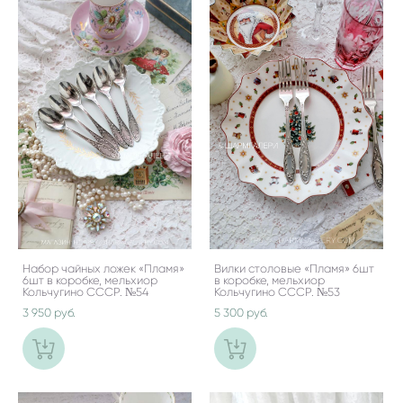
Набор чайных ложек «Пламя»
Вилки столовые «Пламя» 6шт
6шт в коробке, мельхиор
в коробке, мельхиор
Кольчугино СССР. №54
Кольчугино СССР. №53
3 950 pуб.
5 300 pуб.