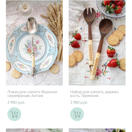
Ложка для салата «Корона»
Набор для салата, дерево
серебрение, Англия
кость, Германия.
3 980 pуб.
3 980 pуб.