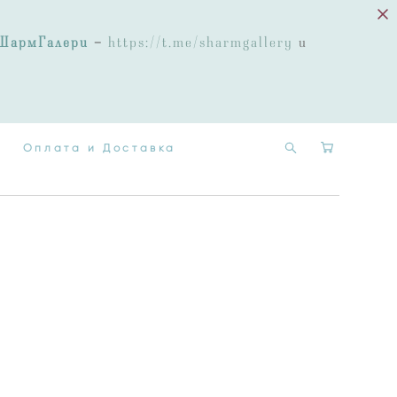
Оплата и Доставка
ШармГалери
-
https://t.me/sharmgallery
и
Оплата и Доставка