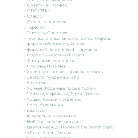
- Советский Фарфор
- СТАТУЭТКИ
- Стекло
- Столовые приборы
- Тарелки
- Текстиль, Салфетки
- Техника, оптика, бинокли, фотоаппараты
- фарфор Wedgwood, Англия
- фарфор Villeroy & Boch, Германия
- Фарфор и керамика Европа
- Фоторамки, подставки
- Флаконы, Пузырьки
- Хромолитографии, гравюры, плакаты
- Зеркала, пудреницы и пр.
- Хрусталь
- Чайные/Кофейные пары и тройки
- Чайники, Кофейники, Турки/Джезва
- Чашки, Кружки - отдельно
- Часы, будильники
- Шкатулки
- Ювелирные украшения
- Half Doll, половинки кукол
- Цветок месяца/Flower of the month фарф
ор Royal Albert, Англия