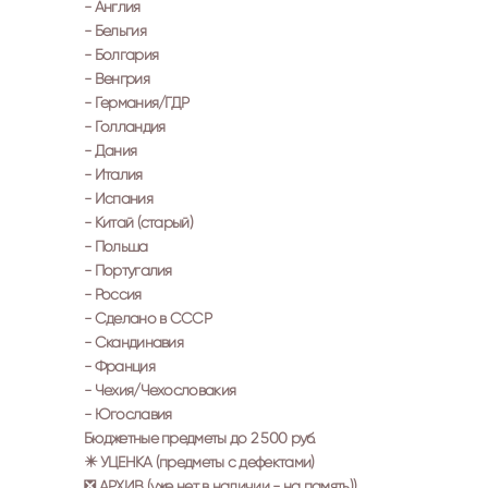
- Англия
- Бельгия
- Болгария
- Венгрия
- Германия/ГДР
- Голландия
- Дания
- Италия
- Испания
- Китай (старый)
- Польша
- Португалия
- Россия
- Сделано в СССР
- Скандинавия
- Франция
- Чехия/Чехословакия
- Югославия
Бюджетные предметы до 2 500 руб.
✴️ УЦЕНКА (предметы с дефектами)
❎ АРХИВ (уже нет в наличии - на память))