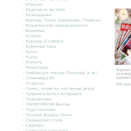
- Игрушки
- Изделия из металла
- Календарики
- Картины, Панно, Барельефы, Плакетки
- Канцелярские принадлежности
- Керамика
- Копилки
- Кодлеры (Coddlers)
- Кофейные пары
- Кухня
- Куклы
- Магниты
- Миниатюра
Журнал 
- Наборы для специй ("Бюргеры" и пр.)
за январ
журнал
- Олимпиада 80
- Открытки
900 pуб.
- Панно , плакетки, настенный декор
- Предметы быта и интерьера
- Подсвечники
- ПАРФЮМЕРИЯ Винтаж
- Подстаканники
- Розовый фарфор Чехия
- Сервировка стола
- Серебро
- Советская символика