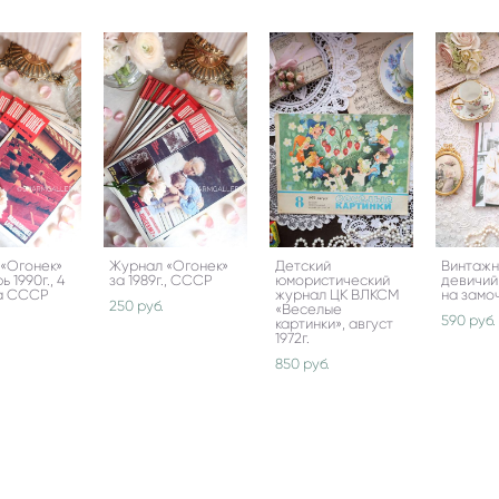
«Огонек»
Журнал «Огонек»
Детский
Винтаж
ь 1990г., 4
за 1989г., СССР
юмористический
девичий
а СССР
журнал ЦК ВЛКСМ
на замоч
250 pуб.
«Веселые
590 pуб.
картинки», август
1972г.
850 pуб.