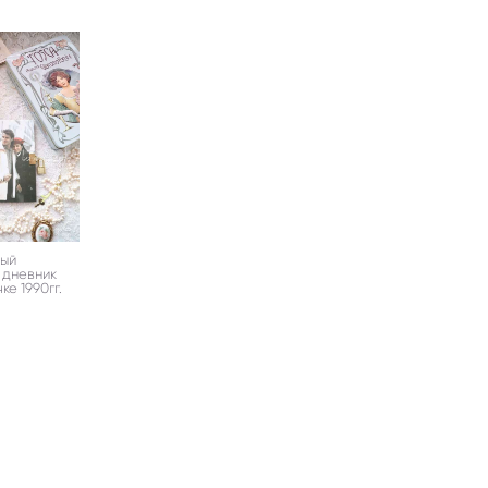
ный
 дневник
ке 1990гг.