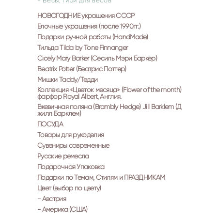
- Весы, гири для весов
НОВОГОДНИЕ украшения СССР
Елочные украшения (после 1990гг.)
Подарки ручной работы (HandMade)
Тильда Tilda by Tone Finnanger
Cicely Mary Barker (Сесиль Мэри Баркер)
Beatrix Potter (Беатрис Поттер)
Мишки Taddy/Тедди
Коллекция «Цветок месяца» (Flower of the month)
фарфор Royal Albert, Англия.
Ежевичная поляна (Brambly Hedge) Jill Barklem (Д
жилл Барклем)
ПОСУДА
Товары для рукоделия
Сувениры современные
Русские ремесла
Подарочная Упаковка
Подарки по Темам, Стилям и ПРАЗДНИКАМ
Цвет (выбор по цвету)
- Австрия
- Америка (США)