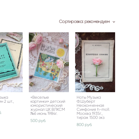
Сортировка:
рекомендуем
зыка
«Веселые
Ноты Музыка
н 2 шт.,
картинки» детский
Ф.Шуберт
юмористический
Неоконченная
журнал ЦК ВЛКСМ
Симфония h-moll.
.
№6 июнь 1984г.
Москва 1935г.,
тираж 1500 экз
500 pуб.
800 pуб.