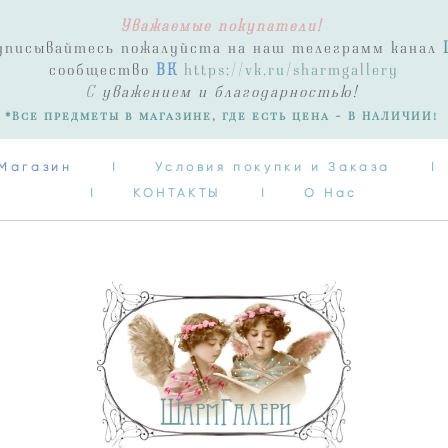
Уважаемые покупатели!
Магазин
I
Условия покупки и Заказа
I
одписывайтесь пожалуйста на наш телеграмм канал
I
КОНТАКТЫ
I
О Нас
сообщество
ВК
https://vk.ru/sharmgallery
С
уважением и благодарностью!
*Все предметы в магазине, где есть цена - В НАЛИЧИИ!
Магазин
I
Условия покупки и Заказа
I
I
КОНТАКТЫ
I
О Нас