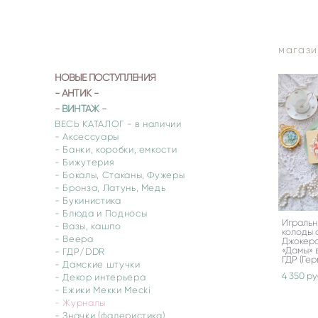
магази
НОВЫЕ ПОСТУПЛЕНИЯ
- АНТИК -
- ВИНТАЖ -
ВЕСЬ КАТАЛОГ - в наличии
- Аксессуары
- Банки, коробки, емкости
- Бижутерия
- Бокалы, Стаканы, Фужеры
- Бронза, Латунь, Медь
- Букинистика
- Блюда и Подносы
Игральн
- Вазы, кашпо
колоды 
- Веера
Джокера
«Дамы» 
- ГДР/DDR
ГДР (Гер
- Дамские штучки
4 350 pу
- Декор интерьера
- Ежики Мекки Mecki
- Журналы
- Значки (фалеристика)