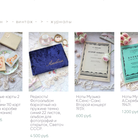
н
>
- винтаж -
>
- журналы
ые карты 2
Редкость!
Ноты Музыка
Ноты Му
с
Фотоальбом
К.Сенс-Санс
А.Скряби
ми 110 карт
бархатный на
Второй концерт
1947г.
в коробке
пружине темно
1931г.
1 200 pуб
мания)
синий 22 листов,
600 pуб.
альбом для
б.
фотографий и
открыток, Светоч
СССР.
4 500 pуб.