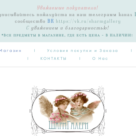
Уважаемые покупатели!
Магазин
I
Условия покупки и Заказа
I
одписывайтесь пожалуйста на наш телеграмм канал
I
КОНТАКТЫ
I
О Нас
сообщество
ВК
https://vk.ru/sharmgallery
С
уважением и благодарностью!
*Все предметы в магазине, где есть цена - В НАЛИЧИИ!
Магазин
I
Условия покупки и Заказа
I
I
КОНТАКТЫ
I
О Нас