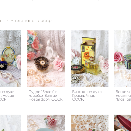
н
>
- сделано в ссср
ые духи
Пудра "Балет" в
Винтажные духи
Банка ч
 . Новая
коробке. Винтаж,
Красный мак.
жестяна
СССР
Новая Заря, СССР.
СССР.
"Главчай