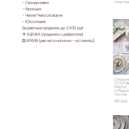
пластма
- Скандинавия
- Франция
- Чехия/Чехословакия
- Югославия
Бюджетные предметы до 2 500 руб.
✴️ УЦЕНКА (предметы с дефектами)
❎ АРХИВ (уже нет в наличии - на память))
Открытк
СССР №1
Марта",
А.Маркин
Чистая.
180 pуб.