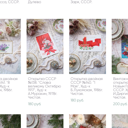
сса, СССР.
Дулево
Заря, СССР.
а двойная
Открытка СССР
Открытка двойная
Винтаж
41. "8
№138. "Слава
СССР №140. "1
открытк
 Худ-к
великому Октябрю
Мая", Худ-к
Новым Го
, 1986г.
1917", Худ-к
Б.Лукомская, 1986г.
СССР. Х
А.Мурахин, 1978г.
Чистая.
И.Диргил
Чистая.
Чистая.
180 pуб.
180 pуб.
200 pуб.