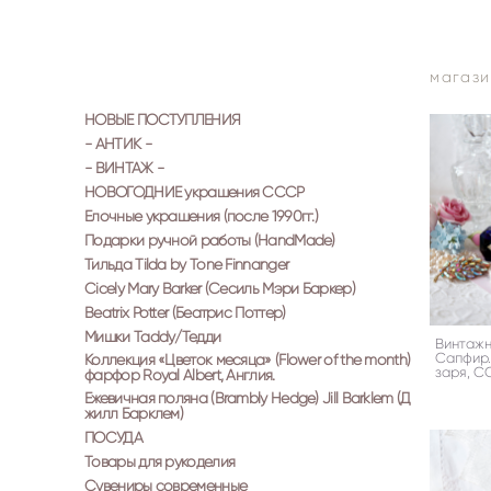
магази
НОВЫЕ ПОСТУПЛЕНИЯ
- АНТИК -
- ВИНТАЖ -
НОВОГОДНИЕ украшения СССР
Елочные украшения (после 1990гг.)
Подарки ручной работы (HandMade)
Тильда Tilda by Tone Finnanger
Cicely Mary Barker (Сесиль Мэри Баркер)
Beatrix Potter (Беатрис Поттер)
Мишки Taddy/Тедди
Винтажн
Сапфир.
Коллекция «Цветок месяца» (Flower of the month)
заря, 
фарфор Royal Albert, Англия.
Ежевичная поляна (Brambly Hedge) Jill Barklem (Д
жилл Барклем)
ПОСУДА
Товары для рукоделия
Сувениры современные