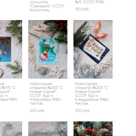
статуэтка
№11. СССР 1978г.
"Свинарка". СССР,
150 pуб.
Коростень.
ная
Новогодняя
Новогодняя
а №175 "С
открытка №200 "С
открытка №205 "С
дом!".
Новым Годом!".
Новым Годом!".
уд-к
СССР. Худ-к
СССР. Худ-к
ева 1987г.
Н.Коробова 1981г.
К.Андрианов 1986г.
Чистая.
Чистая.
220 pуб.
220 pуб.