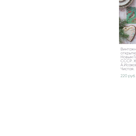
Винтаж
открытк
Новым Г
СССР. Х
А.Исаков
Чистая.
220 pуб.