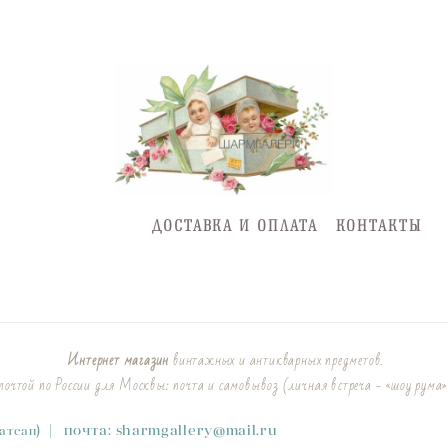
ДОСТАВКА И ОПЛАТА
КОНТАКТЫ
Интернет магазин
винтажных и антикварных предметов.
очтой по России для Москвы: почта и самовывоз (личная встреча - «шоу рума»
)
|
почта:
sharmgallery
@mail.ru
Ватсап