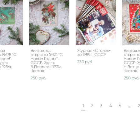
ная
Винтажная
Журнал «Огонек»
Винтаж
а №178 "С
открытка №174 "С
за 1989г., СССР
открытк
одом!".
Новым Годом!".
Новым Го
250 pуб.
уд-к
СССР. Худ-к
СССР. Х
 1986г.
Б.Пармеев 1974г.
Н.Ветцо 
Чистая.
Чистая.
250 pуб.
250 pуб.
...
1
2
3
4
5
2