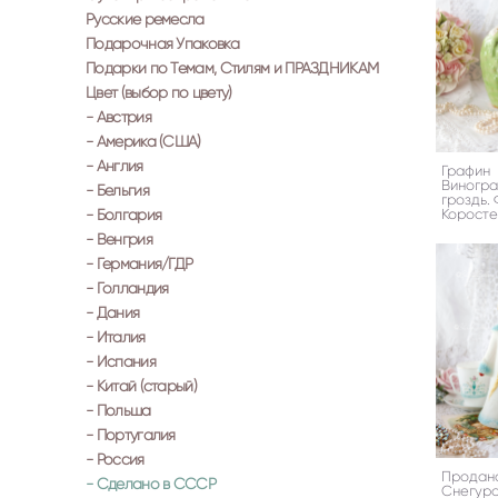
Русские ремесла
Подарочная Упаковка
Подарки по Темам, Стилям и ПРАЗДНИКАМ
Цвет (выбор по цвету)
- Австрия
- Америка (США)
- Англия
Графин
Виногр
- Бельгия
гроздь.
- Болгария
Коросте
- Венгрия
- Германия/ГДР
- Голландия
- Дания
- Италия
- Испания
- Китай (старый)
- Польша
- Португалия
- Россия
Продан
- Сделано в СССР
Снегуро