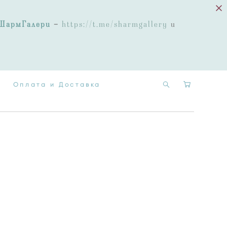
Оплата и Доставка
ШармГалери
-
https://t.me/sharmgallery
и
Оплата и Доставка