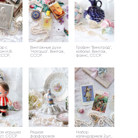
ар с
Винтажные духи
Графин "Виноград",
ом Н.В.
"Наташа". Винтаж,
кобальт. Винтаж,
 СССР,
СССР.
фаянс, СССР.
ая игрушка
Редкая
Набор
ст. СССР
фарфоровая
календариков 2шт.,