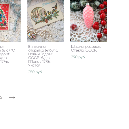
ная
Винтажная
Шишка, розовая.
а №167 "С
открытка №168 "С
Стекло, СССР.
дом!".
Новым Годом!".
290 pуб.
уд-к
СССР. Худ-к
1974г.
Г.Попов 1978г.
Чистая.
250 pуб.
5