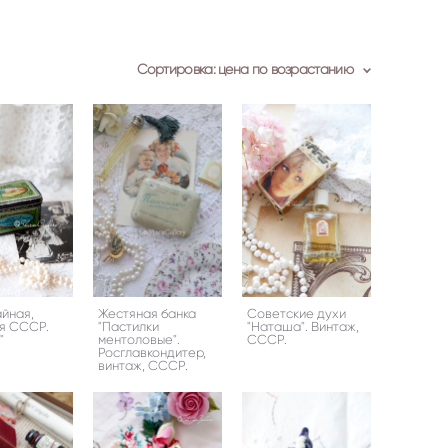
Сортировка:
цена по возрастанию
айная,
Жестяная банка
Советские духи
я СССР.
"Пастилки
"Наташа". Винтаж,
"
ментоловые".
СССР.
Росглавкондитер,
винтаж, СССР.