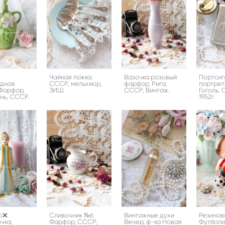
Чайная ложка.
Вазочка розовый
Портсиг
адная
СССР, мельхиор,
фарфор, Рига,
портрет
 Фарфор,
ЗИШ.
СССР, Винтаж.
Гоголь.
нь, СССР.
1952г.
о❌
Сливочник №6.
Винтажные духи
Резинов
чка,
Фарфор, СССР,
Вечер, ф-ка Новая
Футболи